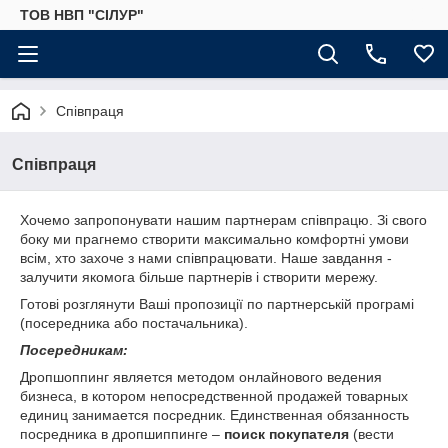
ТОВ НВП "СІЛУР"
Співпраця
Співпраця
Хочемо запропонувати нашим партнерам співпрацю. Зі свого
боку ми прагнемо створити максимально комфортні умови
всім, хто захоче з нами співпрацювати. Наше завдання -
залучити якомога більше партнерів і створити мережу.
Готові розглянути Ваші пропозиції по партнерській програмі
(посередника або постачальника).
Посередникам:
Дропшоппинг является методом онлайнового ведения
бизнеса, в котором непосредственной продажей товарных
единиц занимается посредник. Единственная обязанность
посредника в дропшиппинге –
поиск покупателя
(вести