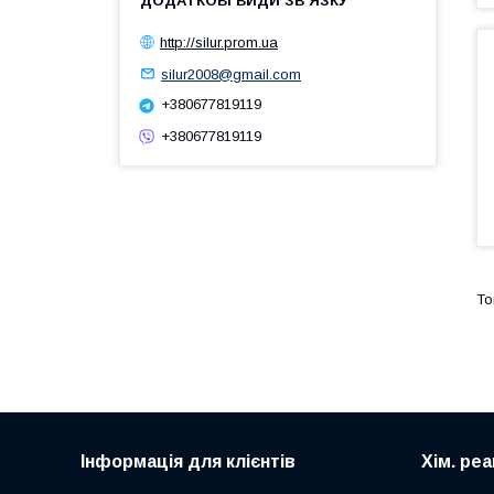
http://silur.prom.ua
silur2008@gmail.com
+380677819119
+380677819119
Інформація для клієнтів
Хім. ре