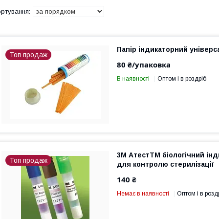
Папір індикаторний універ
Топ продаж
80 ₴/упаковка
В наявності
Оптом і в роздріб
3М АтестTM біологічний інд
Топ продаж
для контролю стерилізації
140 ₴
Немає в наявності
Оптом і в розд