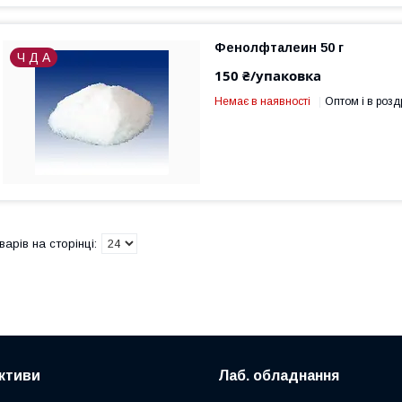
Фенолфталеин 50 г
Ч Д А
150 ₴/упаковка
Немає в наявності
Оптом і в розд
активи
Лаб. обладнання