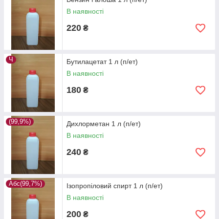
Ізопропанол (ізопропіловий спирт)
В наявності
Ксилол
220
₴
Метілацетт (метиловий ефір оцтової
кислоти)
Хлороформ (трихлорметан, метилтрихлорид)
Ч
Бутилацетат 1 л (п/ет)
Етиловий ефір оцтової кислоти
В наявності
Етанол
180
₴
Ефір петролейний 40-65 (легка фракція)
Ефір петролейний 65-90 (важка фракція)
(99,9%)
Дихлорметан 1 л (п/ет)
В наявності
240
₴
Абс(99,7%)
Ізопропіловий спирт 1 л (п/ет)
В наявності
200
₴