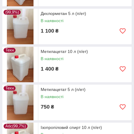
(99,9%)
Дихлорметан 5 л (п/ет)
В наявності
1 100
₴
Техн
Метилацетат 10 л (п/ет)
В наявності
1 400
₴
Техн
Метилацетат 5 л (п/ет)
В наявності
750
₴
Абс(99,7%)
Ізопропіловий спирт 10 л (п/ет)