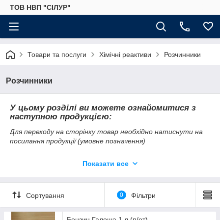
ТОВ НВП "СІЛУР"
Товари та послуги
Хімічні реактиви
Розчинники
Розчинники
У цьому розділі ви можете ознайомитися з
наступною продукцією:
Для переходу на сторінку товар необхідно натиснути на
посилання продукції (умовне позначення)
Ацетон (49% водного розчину)
Показати все
Бензин Галоша (нефрас С2 80/120)
Бутілацетт (бутиловий ефір оцтової
кислоти)
Сортування
0
Фільтри
Гексан
Діхлорметан (метилент хлористий)
Бензин Галоша 1 л (п/ет)