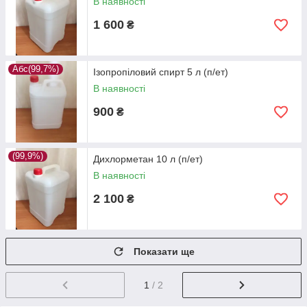
В наявності
1 600
₴
Абс(99,7%)
Ізопропіловий спирт 5 л (п/ет)
В наявності
900
₴
(99,9%)
Дихлорметан 10 л (п/ет)
В наявності
2 100
₴
Показати ще
1
/ 2