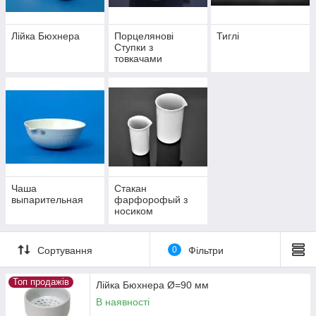
Лійка Бюхнера
Порцелянові
Тиглі
Ступки з
товкачами
Чаша
Стакан
выпарительная
фарфорофый з
носиком
Сортування
0
Фільтри
Топ продажів
Лійка Бюхнера Ø=90 мм
В наявності