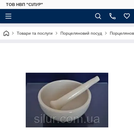
ТОВ НВП "СІЛУР"
Товари та послуги
Порцеляновий посуд
Порцелянові