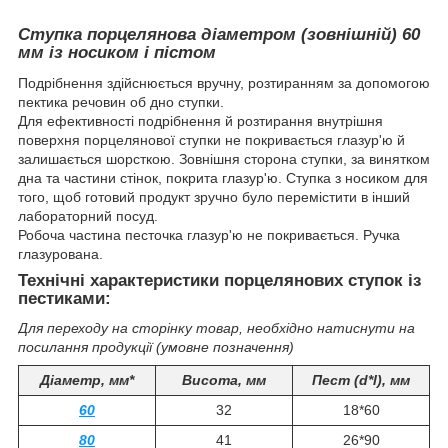
Ступка порцелянова діаметром (зовнішній) 60
мм із носиком і пістом
Подрібнення здійснюється вручну, розтиранням за допомогою
пектика речовин об дно ступки.
Для ефективності подрібнення й розтирання внутрішня
поверхня порцелянової ступки не покривається глазур'ю й
залишається шорсткою. Зовнішня сторона ступки, за винятком
дна та частини стінок, покрита глазур'ю. Ступка з носиком для
того, щоб готовий продукт зручно було перемістити в інший
лабораторний посуд.
Робоча частина песточка глазур'ю не покривається. Ручка
глазурована.
Технічні характеристики порцелянових ступок із
пестиками:
Для переходу на сторінку товар, необхідно натиснути на
посилання продукції (умовне позначення)
Діаметр, мм*
Висота, мм
Пест (d*l), мм
60
32
18*60
80
41
26*90