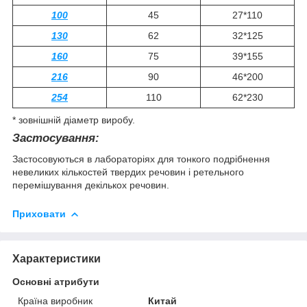
100
45
27*110
130
62
32*125
160
75
39*155
216
90
46*200
254
110
62*230
* зовнішній діаметр виробу.
Застосування:
Застосовуються в лабораторіях для тонкого подрібнення
невеликих кількостей твердих речовин і ретельного
перемішування декількох речовин.
Приховати
Характеристики
Основні атрибути
Країна виробник
Китай