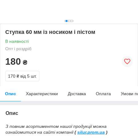
Ступка 60 мм із носиком і пістом
В наявності
Опт і роздріб
180
₴
170 ₴
від 5 шт.
Опис
Характеристики
Доставка
Оплата
Умови п
Опис
З повним асортиментом нашої продукції можна
ознайомитися на сайті компанії
(
silur.prom.ua
)