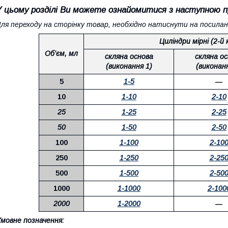
У цьому розділі Ви можете ознайомитися з наступною п
ля переходу на сторінку товар, необхідно натиснути на посиланн
Циліндри мірні (2-й
Об'єм, мл
скляна основа
скляна о
(виконання 1)
(виконанн
5
1-5
―
10
1-10
2-10
25
1-25
2-25
50
1-50
2-50
100
1-100
2-10
250
1-250
2-25
500
1-500
2-50
1000
1-1000
2-100
2000
1-2000
―
мовне позначення: