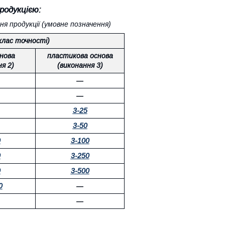
родукцією:
я продукції (умовне позначення)
 клас точності)
снова
пластикова основа
я 2)
(виконання 3)
―
―
3-25
3-50
0
3-100
0
3-250
0
3-500
0
―
―