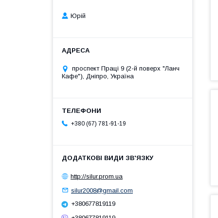
Юрій
проспект Праці 9 (2-й поверх "Ланч
Кафе"), Дніпро, Україна
+380 (67) 781-91-19
http://silur.prom.ua
silur2008@gmail.com
+380677819119
+380677819119