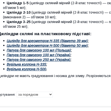
Циліндр 1-5
(циліндр скляний мірний (2-й клас точності) ― с
об'ємом 5 мл);
Циліндр 2-10
(циліндр скляний мірний (2-й клас точності) ―
(виконання 2) ― об'ємом 10 мл);
Циліндр 3-25
(циліндр скляний мірний (2-й клас точності) ― 
об'ємом 25 мл);
Циліндри скляні на пластиковому підставі:
Циліндр для ареометров Н-335 (діаметр 39 мм)
;
Циліндр для ареометров Н-500 (діаметр 50 мм)
;
Папуга для самогону 100 мл (Польща)
;
Папуга для самогону 100 мл (Україна)
;
Папуга для самогону 250 мл (Україна)
;
Вугільна коллона Н-335
;
Вугільна коллона Н-500
.
иліндри не мають градуювання і носика для зливу. Розрізняються 