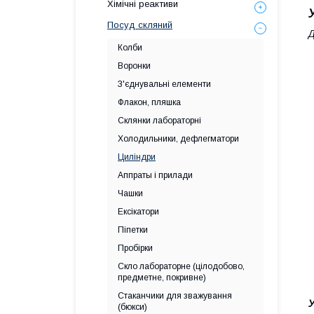
Хімічні реактиви
Посуд скляний
Д
Колби
Воронки
З'єднувальні елементи
Флакон, пляшка
Склянки лабораторні
Холодильники, дефлегматори
Циліндри
Аппраты і прилади
Чашки
Ексікатори
Піпетки
Пробірки
Скло лабораторне (цілодобово,
предметне, покривне)
Стаканчики для зважування
У
(бюкси)