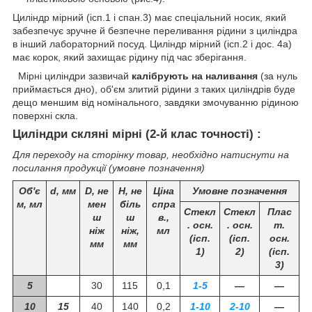
Циліндр мірний (ісп.1 і спан.3) має спеціальний носик, який
забезпечує зручне й безпечне переливання рідини з циліндра
в інший лабораторний посуд. Циліндр мірний (ісп.2 і дос. 4а)
має корок, який захищає рідину під час зберігання.
Мірні циліндри зазвичай
калібрують на наливання
(за нуль
приймається дно), об'єм злитий рідини з таких циліндрів буде
дещо меншим від номінального, завдяки змочуванню рідиною
поверхні скла.
Циліндри скляні мірні (2-й клас точності) :
Для переходу на сторінку товар, необхідно натиснути на
посилання продукції (умовне позначення)
Об'є
d, мм
D, не
Н, не
Ціна
Умовне позначення
м, мл
мен
біль
спра
Стекл
Стекл
Плас
ш
ш
в.,
. осн.
. осн.
т.
ніж
ніж,
мл
(ісп.
(ісп.
осн.
мм
мм
1)
2)
(ісп.
3)
5
30
115
0,1
1-5
―
―
10
15
40
140
0,2
1-10
2-10
―