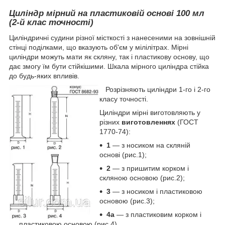
Циліндр мірний на пластиковій основі 100 мл
(2-й клас точності)
Циліндричні судини різної місткості з нанесеними на зовнішній
стінці поділками, що вказують об'єм у мілілітрах. Мірні
циліндри можуть мати як скляну, так і пластикову основу, що
дає змогу їм бути стійкішими. Шкала мірного циліндра стійка
до будь-яких впливів.
Розрізняють циліндри 1-го і 2-го
класу точності.
Циліндри мірні виготовляють у
різних
виготовленнях
(ГОСТ
1770-74):
1
― з носиком на скляній
основі (рис.1);
2
― з пришитим корком і
скляною основою (рис.2);
3
― з носиком і пластиковою
основою (рис.3);
4а
― з пластиковим корком і
пластиковою основою (рис.4).