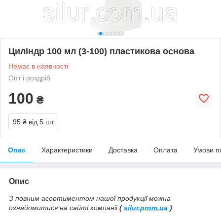
Циліндр 100 мл (3-100) пластикова основа
Немає в наявності
Опт і роздріб
100
₴
95 ₴
від 5 шт.
Опис
Характеристики
Доставка
Оплата
Умови п
Опис
З повним асортиментом нашої продукції можна
ознайомитися на сайті компанії
(
silur.prom.ua
)