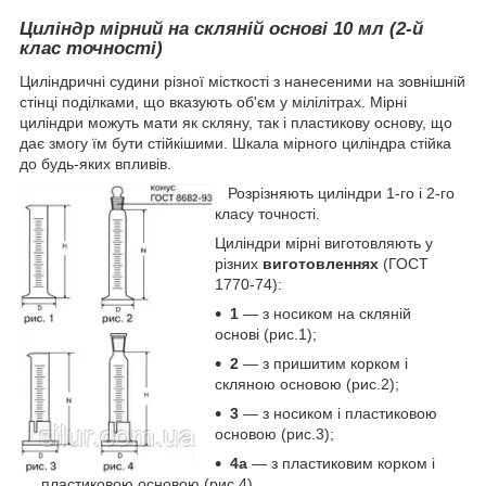
Циліндр мірний на скляній основі 10 мл (2-й
клас точності)
Циліндричні судини різної місткості з нанесеними на зовнішній
стінці поділками, що вказують об'єм у мілілітрах. Мірні
циліндри можуть мати як скляну, так і пластикову основу, що
дає змогу їм бути стійкішими. Шкала мірного циліндра стійка
до будь-яких впливів.
Розрізняють циліндри 1-го і 2-го
класу точності.
Циліндри мірні виготовляють у
різних
виготовленнях
(ГОСТ
1770-74):
1
― з носиком на скляній
основі (рис.1);
2
― з пришитим корком і
скляною основою (рис.2);
3
― з носиком і пластиковою
основою (рис.3);
4а
― з пластиковим корком і
пластиковою основою (рис.4).