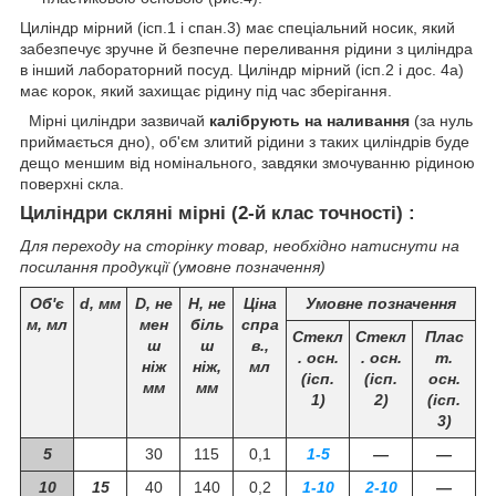
Циліндр мірний (ісп.1 і спан.3) має спеціальний носик, який
забезпечує зручне й безпечне переливання рідини з циліндра
в інший лабораторний посуд. Циліндр мірний (ісп.2 і дос. 4а)
має корок, який захищає рідину під час зберігання.
Мірні циліндри зазвичай
калібрують на наливання
(за нуль
приймається дно), об'єм злитий рідини з таких циліндрів буде
дещо меншим від номінального, завдяки змочуванню рідиною
поверхні скла.
Циліндри скляні мірні (2-й клас точності) :
Для переходу на сторінку товар, необхідно натиснути на
посилання продукції (умовне позначення)
Об'є
d, мм
D, не
Н, не
Ціна
Умовне позначення
м, мл
мен
біль
спра
Стекл
Стекл
Плас
ш
ш
в.,
. осн.
. осн.
т.
ніж
ніж,
мл
(ісп.
(ісп.
осн.
мм
мм
1)
2)
(ісп.
3)
5
30
115
0,1
1-5
―
―
10
15
40
140
0,2
1-10
2-10
―