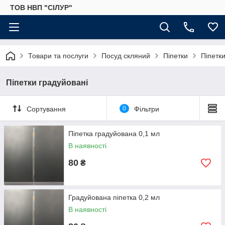
ТОВ НВП "СІЛУР"
Товари та послуги
Посуд скляний
Піпетки
Піпетк
Піпетки градуйовані
Сортування
0
Фільтри
Піпетка градуйована 0,1 мл
В наявності
80
₴
Градуйована піпетка 0,2 мл
В наявності