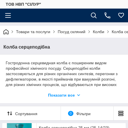
ТОВ НВП "СІЛУР"
Товари та послуги
Посуд скляний
Колби
Колба с
Колба серцеподібна
Гостродонна серцевидная колба є поширеним видом
професійної хімічного посуду. Серцеподібні колби
застосовуються для різних органічних синтезів, перегонки з
дефлегматором, в якості приймачів при вакуумній розгоні,
для різних хімічних процесів, що відбуваються при високих
температурах протягом тривалого часу.
Показати все
Горловина колби зі шлифами 14/23 і 19/26 в залежності від
об'єму колби, під притерту пробку або прішлифований
адаптер конічного типу.
Сортування
0
Фільтри
Об'єм, мл
Шліф
Висота, мм
25
14/23
100
Колба серцеподібна 25 мл (25-14/23)