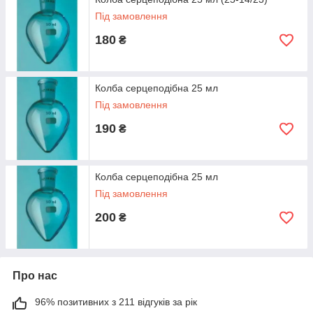
Під замовлення
50
19/26
110
100
180
19/26
120
₴
Виріб виготовлено з борисиликатного термостійкого скла
Вого, здатного витримувати тривале нагрівання і високі
температури.
Колба серцеподібна 25 мл
Під замовлення
190
₴
Колба серцеподібна 25 мл
Під замовлення
200
₴
Про нас
96% позитивних з 211 відгуків за рік