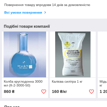
Повернення товару впродовж 14 днів за домовленістю
Всі умови повернення
Подібні товари компанії
Колба круглодонна 3000
Калієва силітра 1 кг
Мідь
мл (К-2-3000-50)
кг
860
160
1 2
₴
₴/кг