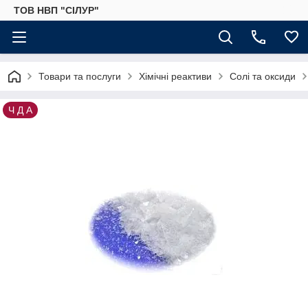
ТОВ НВП "СІЛУР"
Товари та послуги
Хімічні реактиви
Солі та оксиди
Ч Д А