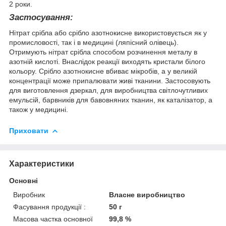
2 роки.
Застосування:
Нітрат срібла або срібло азотнокисне використовується як у
промисловості, так і в медицині (ляпісний олівець).
Отримують нітрат срібла способом розчинення металу в
азотній кислоті. Внаслідок реакції виходять кристали білого
кольору. Срібло азотнокисне вбиває мікробів, а у великій
концентрації може припалювати живі тканини. Застосовують
для виготовлення дзеркал, для виробництва світлочутливих
емульсій, барвників для бавовняних тканин, як каталізатор, а
також у медицині.
Приховати
Характеристики
Основні
Виробник
Власне виробництво
Фасування продукції :
50 г
Масова частка основної
99,8 %