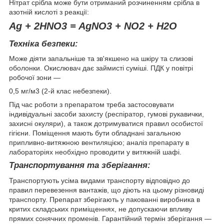
Нітрат срібла може бути отриманий розчиненням срібла в
азотній кислоті з реакції:
Ag + 2HNO3 = AgNO3 + NO2 + H2O
Техніка безпеки:
Може діяти запальніше та зв'якшено на шкіру та слизові
оболонки. Окислювач дає займисті суміші. ПДК у повітрі
робочої зони —
0,5 мг/м3 (2-й клас небезпеки).
Під час роботи з препаратом треба застосовувати
індивідуальні засоби захисту (респіратор, гумові рукавички,
захисні окуляри), а також дотримуватися правил особистої
гігієни. Поміщення мають бути обладнані загальною
припливно-витяжною вентиляцією; аналіз препарату в
лабораторіях необхідно проводити у витяжній шафі.
Транспортування та зберігання:
Транспортують усіма видами транспорту відповідно до
правил перевезення вантажів, що діють на цьому різновиді
транспорту. Препарат зберігають у пакованні виробника в
критих складських приміщеннях, не допускаючи впливу
прямих сонячних променів. Гарантійний термін зберігання —