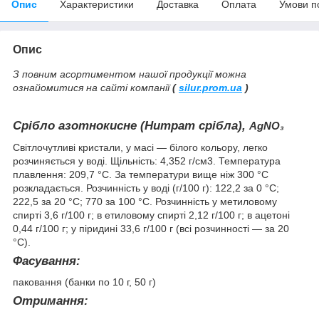
Опис
Характеристики
Доставка
Оплата
Умови п
Опис
З повним асортиментом нашої продукції можна
ознайомитися на сайті компанії
(
silur.prom.ua
)
Срібло азотнокисне (Нитрат срібла),
AgNO₃
Світлочутливі кристали, у масі — білого кольору, легко
розчиняється у воді. Щільність: 4,352 г/см3. Температура
плавлення: 209,7 °C. За температури вище ніж 300 °C
розкладається. Розчинність у воді (г/100 г): 122,2 за 0 °C;
222,5 за 20 °C; 770 за 100 °C. Розчинність у метиловому
спирті 3,6 г/100 г; в етиловому спирті 2,12 г/100 г; в ацетоні
0,44 г/100 г; у піридині 33,6 г/100 г (всі розчинності — за 20
°C).
Фасування:
паковання (банки по 10 г, 50 г)
Отримання: