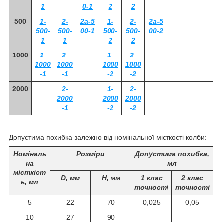
1
0-1
2
2
500
1-
2-
2а-5
1-
2-
2а-5
500-
500-
00-1
500-
500-
00-2
1
1
2
2
1000
1-
2-
1-
2-
1000
1000
1000
1000
-1
-1
-2
-2
2000
2-
1-
2-
2000
2000
2000
-1
-2
-2
Допустима похибка залежно від номінальної місткості колби:
Номіналь
Розміри
Допустима похибка,
на
мл
місткіст
D, мм
H, мм
1 клас
2 клас
ь, мл
точності
точності
5
22
70
0,025
0,05
10
27
90