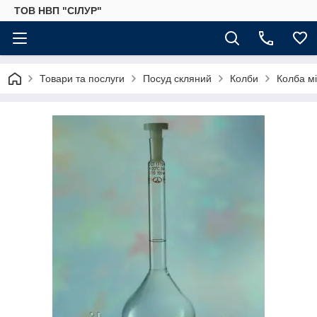
ТОВ НВП "СІЛУР"
Товари та послуги
Посуд скляний
Колби
Колба м