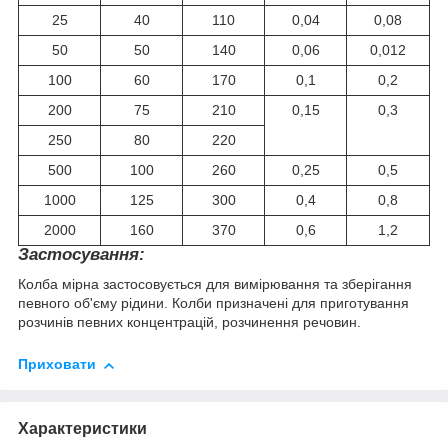
25
40
110
0,04
0,08
50
50
140
0,06
0,012
100
60
170
0,1
0,2
200
75
210
0,15
0,3
250
80
220
500
100
260
0,25
0,5
1000
125
300
0,4
0,8
2000
160
370
0,6
1,2
Застосування:
Колба мірна застосовується для вимірювання та зберігання
певного об'єму рідини. Колби призначені для приготування
розчинів певних концентрацій, розчинення речовин.
Приховати
Характеристики