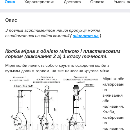
Опис
Характеристики
Доставка
Оплата
Умови п
Опис
З повним асортиментом нашої продукції можна
ознайомитися на сайті компанії
(
silur.prom.ua
)
Колба мірна з однією міткою і пластмасовим
корком (виконання 2 а) 1 класу точності.
Мірні колби являють собою круглі плоскодонні колби з
вузьким довгим горлом, на яке нанесена кругова мітка.
Мірні колби
калібровані
на
виливання
або
наливання.
Колби,
калібровані
на
наливання,