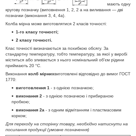
мають одну
кругову позначку (виповнення 1, 2, 2 а на виливання — дві
позначки (виконання 3, 4, 4а).
Колба мірна може виготовлятися 2 класів точності:
1-го класу точності;
2 класу точності.
Клас точності визначаються за похибкою обсягу. За
стандартну температуру, тобто температуру, за якої у виробі
міститься або зливається з нього номінальний об'єм рідини
приймають 20 °C.
Виконання
колб мірних
виготовлені відповідно до вимог ГОСТ
1770:
виготовлення 1
- з однією позначкою;
виконання 2
- з однією позначкою і прибираною
пробкою;
виконання 2а
- з одним відмітанням і пластмасовим
корком;
Для переходу на сторінку товару, необхідно натиснути на
посилання продукції (умовне позначення)