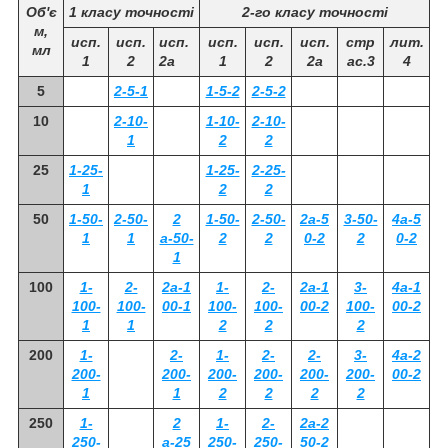
Об'є
1 класу точності
2-го класу точності
м,
исп.
исп.
исп.
исп.
исп.
исп.
стр
лит.
мл
1
2
2а
1
2
2а
ас.3
4
5
2-5-1
1-5-2
2-5-2
10
2-10-
1-10-
2-10-
1
2
2
25
1-25-
1-25-
2-25-
1
2
2
50
1-50-
2-50-
2
1-50-
2-50-
2а-5
3-50-
4а-5
1
1
а-50-
2
2
0-2
2
0-2
1
100
1-
2-
2а-1
1-
2-
2а-1
3-
4а-1
100-
100-
00-1
100-
100-
00-2
100-
00-2
1
1
2
2
2
200
1-
2-
1-
2-
2-
3-
4а-2
200-
200-
200-
200-
200-
200-
00-2
1
1
2
2
2
2
250
1-
2
1-
2-
2а-2
250-
а-25
250-
250-
50-2