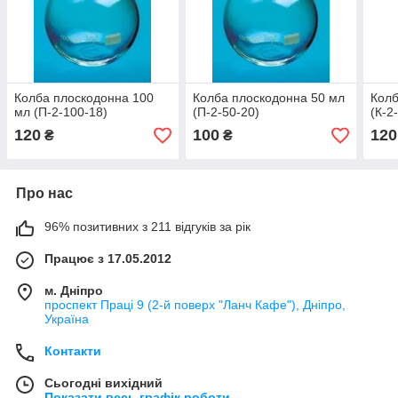
Колба плоскодонна 100
Колба плоскодонна 50 мл
Колб
мл (П-2-100-18)
(П-2-50-20)
(К-2
120
100
120
₴
₴
Про нас
96% позитивних з 211 відгуків за рік
Працює з 17.05.2012
м. Дніпро
проспект Праці 9 (2-й поверх "Ланч Кафе"), Дніпро,
Україна
Контакти
Сьогодні вихідний
Показати весь графік роботи