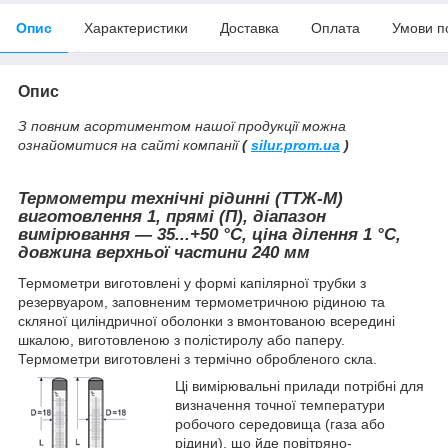
Опис
Характеристики
Доставка
Оплата
Умови п
Опис
З повним асортиментом нашої продукції можна
ознайомитися на сайті компанії
(
silur.prom.ua
)
Термометри технічні рідинні (ТТЖ-М)
виготовлення 1, прямі (П), діапазон
вимірювання — 35...+50
°С, ціна ділення 1 °С,
довжина верхньої частини 240 мм
Термометри виготовлені у формі капілярної трубки з
резервуаром, заповненим термометричною рідиною та
скляної циліндричної оболонки з вмонтованою всередині
шкалою, виготовленою з полістиролу або паперу.
Термометри виготовлені з термічно обробленого скла.
Ці вимірювальні прилади потрібні для
визначення точної температури
робочого середовища (газа або
рідини), що йде повітряно-