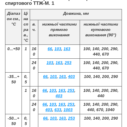
спиртового ТТЖ-М. 1
Діапаз
Ці
Довжина, мм
он см.,
на
°С
сп
в.
нижньої частини
нижньої частини
ра
ч.
прямого
кутового
в.,
виконання
виконання (90°)
°С
0...+50
1
16
66
,
103
,
163
100, 140, 200, 290,
0
440, 670
24
103
,
163
,
253
100, 140, 200, 290,
0
440, 670
-35...+
0,
66
,
103
,
163
,
403
100, 140, 200, 290
50
5
1
16
66
,
103
,
163
,
253
,
100, 140, 200, 290,
0
403
440
24
66
,
103
,
163
,
253
,
100, 140, 200, 290,
0
403
,
633
,
1003
440, 670, 1040
-50...+
0,
66
,
103
,
163
,
253
100, 140, 200, 290
50
5