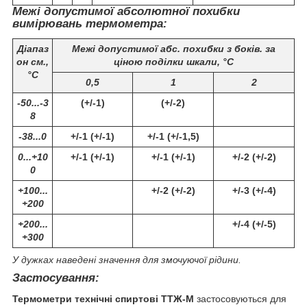
Межі допустимої абсолютної похибки
вимірювань термометра:
Діапаз
Межі допустимої абс. похибки з боків. за
он см.,
ціною поділки шкали, °C
°С
0,5
1
2
-50...-3
(+/-1)
(+/-2)
8
-38...0
+/-1 (+/-1)
+/-1 (+/-1,5)
0...+10
+/-1 (+/-1)
+/-1 (+/-1)
+/-2 (+/-2)
0
+100...
+/-2 (+/-2)
+/-3 (+/-4)
+200
+200...
+/-4 (+/-5)
+300
У дужках наведені значення для змочуючої рідини.
Застосування:
Термометри технічні спиртові ТТЖ-М
застосовуються для