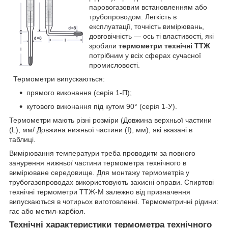
паровогазовим встановленням або
трубопроводом. Легкість в
експлуатації, точність вимірювань,
довговічність — ось ті властивості, які
зробили
термометри технічні ТТЖ
потрібним у всіх сферах сучасної
промисловості.
Термометри випускаються:
прямого виконання (серія 1-П);
кутового виконання під кутом 90° (серія 1-У).
Термометри мають різні розміри (Довжина верхньої частини
(L), мм/ Довжина нижньої частини (I), мм), які вказані в
таблиці.
Вимірювання температури треба проводити за повного
занурення нижньої частини термометра технічного в
вимірюване середовище. Для монтажу термометрів у
трубогазопроводах використовують захисні оправи. Спиртові
технічні термометри ТТЖ-М залежно від призначення
випускаються в чотирьох виготовленні. Термометричні рідини:
гас або метил-карбіол.
Технічні характеристики термометра технічного