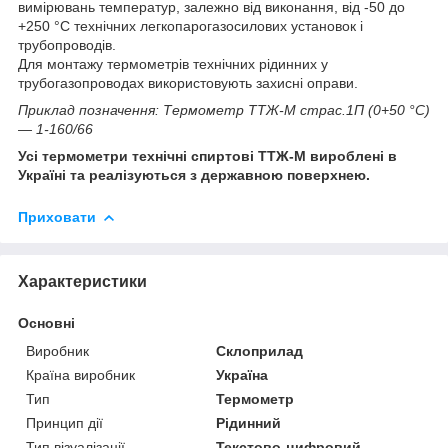
вимірювань температур, залежно від виконання, від -50 до
+250 °C технічних легкопарогазосилових установок і
трубопроводів.
Для монтажу термометрів технічних рідинних у
трубогазопроводах використовують захисні оправи.
Приклад позначення: Термометр ТТЖ-М страс.1П (0+50 °C)
— 1-160/66
Усі термометри технічні спиртові ТТЖ-М вироблені в
Україні та реалізуються з державною поверхнею.
Приховати
Характеристики
Основні
Виробник
Склоприлад
Країна виробник
Україна
Тип
Термометр
Принцип дії
Рідинний
Тип візуалізації
Текстово-цифровий