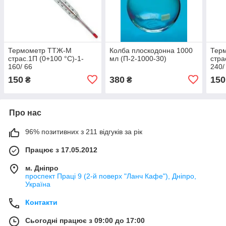
Термометр ТТЖ-М
Колба плоскодонна 1000
Тер
страс.1П (0+100 °C)-1-
мл (П-2-1000-30)
стра
160/ 66
240/
150
380
150
₴
₴
Про нас
96% позитивних з 211 відгуків за рік
Працює з 17.05.2012
м. Дніпро
проспект Праці 9 (2-й поверх "Ланч Кафе"), Дніпро,
Україна
Контакти
Сьогодні працює з 09:00 до 17:00