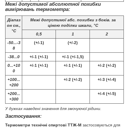
Межі допустимої абсолютної похибки
вимірювань термометра:
Діапаз
Межі допустимої абс. похибки з боків. за
он см.,
ціною поділки шкали, °C
°С
0,5
1
2
-50...-3
(+/-1)
(+/-2)
8
-38...0
+/-1 (+/-1)
+/-1 (+/-1,5)
0...+10
+/-1 (+/-1)
+/-1 (+/-1)
+/-2 (+/-2)
0
+100...
+/-2 (+/-2)
+/-3 (+/-4)
+200
+200...
+/-4 (+/-5)
+300
У дужках наведені значення для змочуючої рідини.
Застосування:
Термометри технічні спиртові ТТЖ-М
застосовуються для