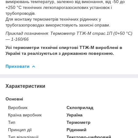
вимірювань температур, залежно від виконання, від -50 до
+250 °C технічних легкопарогазосилових установок і
трубопроводів.
Для монтажу термометрів технічних рідинних у
трубогазопроводах використовують захисні оправи.
Приклад позначення: Термометр ТТЖ-М страс.1П (0+50 °C)
— 1-160/66
Усі термометри технічні спиртові ТТЖ-М вироблені в
Україні та реалізуються з державною поверхнею.
Приховати
Характеристики
Основні
Виробник
Склоприлад
Країна виробник
Україна
Тип
Термометр
Принцип дії
Рідинний
Тип візуалізації
Текстово-цифровий