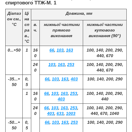
спиртового ТТЖ-М. 1
Діапаз
Ці
Довжина, мм
он см.,
на
°С
сп
в.
нижньої частини
нижньої частини
ра
ч.
прямого
кутового
в.,
виконання
виконання (90°)
°С
0...+50
1
16
66
,
103
,
163
100, 140, 200, 290,
0
440, 670
24
103
,
163
,
253
100, 140, 200, 290,
0
440, 670
-35...+
0,
66
,
103
,
163
,
403
100, 140, 200, 290
50
5
1
16
66
,
103
,
163
,
253
,
100, 140, 200, 290,
0
403
440
24
66
,
103
,
163
,
253
,
100, 140, 200, 290,
0
403
,
633
,
1003
440, 670, 1040
-50...+
0,
66
,
103
,
163
,
253
100, 140, 200, 290
50
5