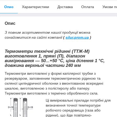
Опис
Характеристики
Доставка
Оплата
Умови п
Опис
З повним асортиментом нашої продукції можна
ознайомитися на сайті компанії
(
silur.prom.ua
)
Термометри технічні рідинні (ТТЖ-М)
виготовлення 1, прямі (П), діапазон
вимірювання — 50...+50
°С, ціна ділення 1 °С,
довжина верхньої частини 240 мм
Термометри виготовлені у формі капілярної трубки з
резервуаром, заповненим термометричною рідиною та
скляної циліндричної оболонки з вмонтованою всередині
шкалою, виготовленою з полістиролу або паперу.
Термометри виготовлені з термічно обробленого скла.
Ці вимірювальні прилади потрібні для
визначення точної температури
робочого середовища (газа або
рідини), що йде повітряно-