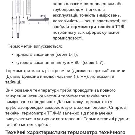
паровогазовим встановленням або
трубопроводом. Легкість в
експлуатації, точність вимірювань,
довговічність — ось ті властивості, які
зробили
термометри технічні ТТЖ
потрібним у всіх сферах сучасної
промисловості.
Термометри випускаються:
прямого виконання (серія 1-П);
кутового виконання під кутом 90° (серія 1-У).
Термометри мають різні розміри (Довжина верхньої частини
(L), мм/ Довжина нижньої частини (I), мм), які вказані в
таблиці.
Вимірювання температури треба проводити за повного
занурення нижньої частини термометра технічного в
вимірюване середовище. Для монтажу термометрів у
трубогазопроводах використовують захисні оправи. Спиртові
технічні термометри ТТЖ-М залежно від призначення
випускаються в чотирьох виготовленні. Термометричні рідини:
гас або метил-карбіол.
Технічні характеристики термометра технічного