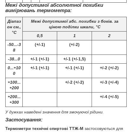
Межі допустимої абсолютної похибки
вимірювань термометра:
Діапаз
Межі допустимої абс. похибки з боків. за
он см.,
ціною поділки шкали, °C
°С
0,5
1
2
-50...-3
(+/-1)
(+/-2)
8
-38...0
+/-1 (+/-1)
+/-1 (+/-1,5)
0...+10
+/-1 (+/-1)
+/-1 (+/-1)
+/-2 (+/-2)
0
+100...
+/-2 (+/-2)
+/-3 (+/-4)
+200
+200...
+/-4 (+/-5)
+300
У дужках наведені значення для змочуючої рідини.
Застосування:
Термометри технічні спиртові ТТЖ-М
застосовуються для