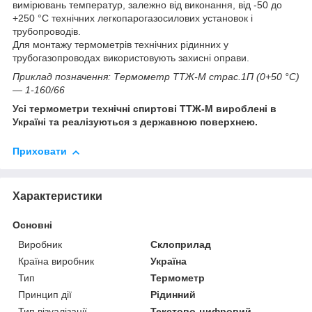
вимірювань температур, залежно від виконання, від -50 до
+250 °C технічних легкопарогазосилових установок і
трубопроводів.
Для монтажу термометрів технічних рідинних у
трубогазопроводах використовують захисні оправи.
Приклад позначення: Термометр ТТЖ-М страс.1П (0+50 °C)
— 1-160/66
Усі термометри технічні спиртові ТТЖ-М вироблені в
Україні та реалізуються з державною поверхнею.
Приховати
Характеристики
Основні
Виробник
Склоприлад
Країна виробник
Україна
Тип
Термометр
Принцип дії
Рідинний
Тип візуалізації
Текстово-цифровий