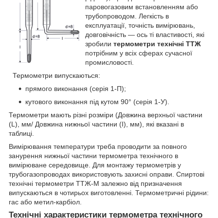
паровогазовим встановленням або
трубопроводом. Легкість в
експлуатації, точність вимірювань,
довговічність — ось ті властивості, які
зробили
термометри технічні ТТЖ
потрібним у всіх сферах сучасної
промисловості.
Термометри випускаються:
прямого виконання (серія 1-П);
кутового виконання під кутом 90° (серія 1-У).
Термометри мають різні розміри (Довжина верхньої частини
(L), мм/ Довжина нижньої частини (I), мм), які вказані в
таблиці.
Вимірювання температури треба проводити за повного
занурення нижньої частини термометра технічного в
вимірюване середовище. Для монтажу термометрів у
трубогазопроводах використовують захисні оправи. Спиртові
технічні термометри ТТЖ-М залежно від призначення
випускаються в чотирьох виготовленні. Термометричні рідини:
гас або метил-карбіол.
Технічні характеристики термометра технічного