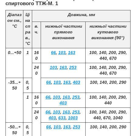
спиртового ТТЖ-М. 1
Діапаз
Ці
Довжина, мм
он см.,
на
°С
сп
в.
нижньої частини
нижньої частини
ра
ч.
прямого
кутового
в.,
виконання
виконання (90°)
°С
0...+50
1
16
66
,
103
,
163
100, 140, 200, 290,
0
440, 670
24
103
,
163
,
253
100, 140, 200, 290,
0
440, 670
-35...+
0,
66
,
103
,
163
,
403
100, 140, 200, 290
50
5
1
16
66
,
103
,
163
,
253
,
100, 140, 200, 290,
0
403
440
24
66
,
103
,
163
,
253
,
100, 140, 200, 290,
0
403
,
633
,
1003
440, 670, 1040
-50...+
0,
66
,
103
,
163
,
253
100, 140, 200, 290
50
5