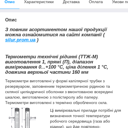
Опис
Характеристики
Доставка
Оплата
Умови п
Опис
З повним асортиментом нашої продукції
можна ознайомитися на сайті компанії
(
silur.prom.ua
)
Термометри технічні рідинні (ТТЖ-М)
виготовлення 1, прямі (П), діапазон
вимірювання 0...+100
°С, ціна ділення 1 °С,
довжина верхньої частини 160 мм
Термометри виготовлені у формі капілярної трубки з
резервуаром, заповненим термометричною рідиною та
скляної циліндричної оболонки з вмонтованою всередині
шкалою, виготовленою з полістиролу або паперу.
Термометри виготовлені з термічно обробленого скла.
Ці вимірювальні прилади потрібні для
визначення точної температури
робочого середовища (газа або
рідини), що йде повітряно-