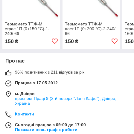
Термометр ТТЖ-М
Термометр ТТЖ-М
Тер
страс.1П (0+150 °C)-1-
пост.1П (0+200 °C)-2-240/
стра
240/ 66
66
160/
150
150
150
₴
₴
Про нас
96% позитивних з 211 відгуків за рік
Працює з 17.05.2012
м. Дніпро
проспект Праці 9 (2-й поверх "Ланч Кафе"), Дніпро,
Україна
Контакти
Сьогодні працює з 09:00 до 17:00
Показати весь графік роботи