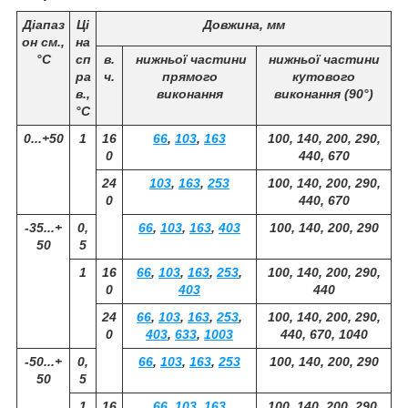
Діапаз
Ці
Довжина, мм
он см.,
на
°С
сп
в.
нижньої частини
нижньої частини
ра
ч.
прямого
кутового
в.,
виконання
виконання (90°)
°С
0...+50
1
16
66
,
103
,
163
100, 140, 200, 290,
0
440, 670
24
103
,
163
,
253
100, 140, 200, 290,
0
440, 670
-35...+
0,
66
,
103
,
163
,
403
100, 140, 200, 290
50
5
1
16
66
,
103
,
163
,
253
,
100, 140, 200, 290,
0
403
440
24
66
,
103
,
163
,
253
,
100, 140, 200, 290,
0
403
,
633
,
1003
440, 670, 1040
-50...+
0,
66
,
103
,
163
,
253
100, 140, 200, 290
50
5
1
16
66
,
103
,
163
100, 140, 200, 290,