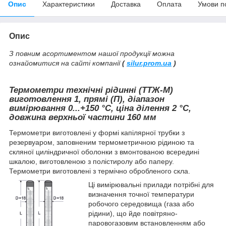
Опис
Характеристики
Доставка
Оплата
Умови п
Опис
З повним асортиментом нашої продукції можна
ознайомитися на сайті компанії
(
silur.prom.ua
)
Термометри технічні рідинні (ТТЖ-М)
виготовлення 1, прямі (П), діапазон
вимірювання 0...+150
°С, ціна ділення 2 °C,
довжина верхньої частини 160 мм
Термометри виготовлені у формі капілярної трубки з
резервуаром, заповненим термометричною рідиною та
скляної циліндричної оболонки з вмонтованою всередині
шкалою, виготовленою з полістиролу або паперу.
Термометри виготовлені з термічно обробленого скла.
Ці вимірювальні прилади потрібні для
визначення точної температури
робочого середовища (газа або
рідини), що йде повітряно-
паровогазовим встановленням або