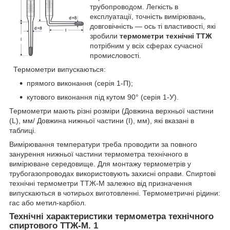
трубопроводом. Легкість в
експлуатації, точність вимірювань,
довговічність — ось ті властивості, які
зробили
термометри технічні ТТЖ
потрібним у всіх сферах сучасної
промисловості.
Термометри випускаються:
прямого виконання (серія 1-П);
кутового виконання під кутом 90° (серія 1-У).
Термометри мають різні розміри (Довжина верхньої частини
(L), мм/ Довжина нижньої частини (I), мм), які вказані в
таблиці.
Вимірювання температури треба проводити за повного
занурення нижньої частини термометра технічного в
вимірюване середовище. Для монтажу термометрів у
трубогазопроводах використовують захисні оправи. Спиртові
технічні термометри ТТЖ-М залежно від призначення
випускаються в чотирьох виготовленні. Термометричні рідини:
гас або метил-карбіол.
Технічні характеристики термометра технічного
спиртового ТТЖ-М. 1