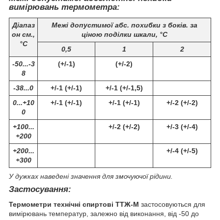
вимірювань термометра:
Діапаз
Межі допустимої абс. похибки з боків. за
он см.,
ціною поділки шкали, °C
°С
0,5
1
2
-50...-3
(+/-1)
(+/-2)
8
-38...0
+/-1 (+/-1)
+/-1 (+/-1,5)
0...+10
+/-1 (+/-1)
+/-1 (+/-1)
+/-2 (+/-2)
0
+100...
+/-2 (+/-2)
+/-3 (+/-4)
+200
+200...
+/-4 (+/-5)
+300
У дужках наведені значення для змочуючої рідини.
Застосування:
Термометри технічні спиртові ТТЖ-М
застосовуються для
вимірювань температур, залежно від виконання, від -50 до