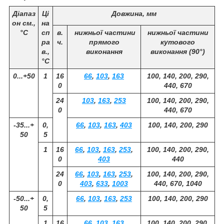
Діапаз
Ці
Довжина, мм
он см.,
на
°С
сп
в.
нижньої частини
нижньої частини
ра
ч.
прямого
кутового
в.,
виконання
виконання (90°)
°С
0...+50
1
16
66
,
103
,
163
100, 140, 200, 290,
0
440, 670
24
103
,
163
,
253
100, 140, 200, 290,
0
440, 670
-35...+
0,
66
,
103
,
163
,
403
100, 140, 200, 290
50
5
1
16
66
,
103
,
163
,
253
,
100, 140, 200, 290,
0
403
440
24
66
,
103
,
163
,
253
,
100, 140, 200, 290,
0
403
,
633
,
1003
440, 670, 1040
-50...+
0,
66
,
103
,
163
,
253
100, 140, 200, 290
50
5
1
16
66
,
103
,
163
100, 140, 200, 290,