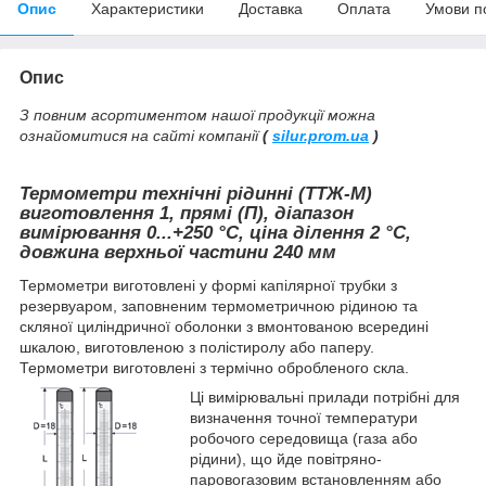
Опис
Характеристики
Доставка
Оплата
Умови п
Опис
З повним асортиментом нашої продукції можна
ознайомитися на сайті компанії
(
silur.prom.ua
)
Термометри технічні рідинні (ТТЖ-М)
виготовлення 1, прямі (П), діапазон
вимірювання 0...+250
°С, ціна ділення 2 °C,
довжина верхньої частини 240 мм
Термометри виготовлені у формі капілярної трубки з
резервуаром, заповненим термометричною рідиною та
скляної циліндричної оболонки з вмонтованою всередині
шкалою, виготовленою з полістиролу або паперу.
Термометри виготовлені з термічно обробленого скла.
Ці вимірювальні прилади потрібні для
визначення точної температури
робочого середовища (газа або
рідини), що йде повітряно-
паровогазовим встановленням або