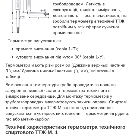
трубопроводом. Легкість в
експлуатації, точність вимірювань,
довговічність — ось ті властивості, які
зробили
термометри технічні ТТЖ
потрібним у всіх сферах сучасної
промисловості.
Термометри випускаються:
прямого виконання (серія 1-П);
кутового виконання під кутом 90° (серія 1-У).
Термометри мають різні розміри (Довжина верхньої частини
(L), мм/ Довжина нижньої частини (I), мм), які вказані в
таблиці.
Вимірювання температури треба проводити за повного
занурення нижньої частини термометра технічного в
вимірюване середовище. Для монтажу термометрів у
трубогазопроводах використовують захисні оправи. Спиртові
технічні термометри ТТЖ-М залежно від призначення
випускаються в чотирьох виготовленні. Термометричні рідини:
гас або метил-карбіол.
Технічні характеристики термометра технічного
спиртового ТТЖ-М. 1