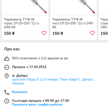
Термометр ТТЖ-М
Термометр ТТЖ-М
Тер
страс.1П (0+150 °C)-1-
пост.1П (0+200 °C)-2-240/
стра
240/ 66
66
160/
150
150
150
₴
₴
Про нас
96% позитивних з 211 відгуків за рік
Працює з 17.05.2012
м. Дніпро
проспект Праці 9 (2-й поверх "Ланч Кафе"), Дніпро,
Україна
Контакти
Сьогодні працює з 09:00 до 17:00
Показати весь графік роботи