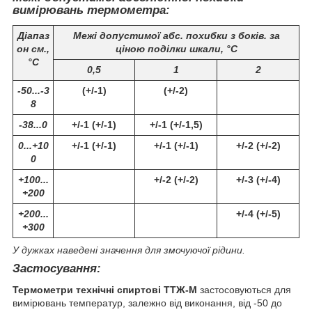
вимірювань термометра:
Діапаз
Межі допустимої абс. похибки з боків. за
он см.,
ціною поділки шкали, °C
°С
0,5
1
2
-50...-3
(+/-1)
(+/-2)
8
-38...0
+/-1 (+/-1)
+/-1 (+/-1,5)
0...+10
+/-1 (+/-1)
+/-1 (+/-1)
+/-2 (+/-2)
0
+100...
+/-2 (+/-2)
+/-3 (+/-4)
+200
+200...
+/-4 (+/-5)
+300
У дужках наведені значення для змочуючої рідини.
Застосування:
Термометри технічні спиртові ТТЖ-М
застосовуються для
вимірювань температур, залежно від виконання, від -50 до