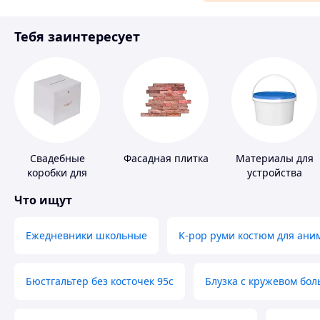
Материалы для ремонта
Тебя заинтересует
Спорт и отдых
Свадебные
Фасадная плитка
Материалы для
коробки для
устройства
денег
полимерных
Что ищут
полов
Ежедневники школьные
K-pop руми костюм для ани
Бюстгальтер без косточек 95с
Блузка с кружевом бо