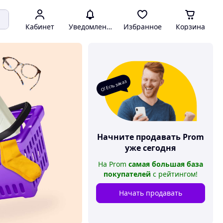
Кабинет
Уведомления
Избранное
Корзина
О! Есть заказ
Начните продавать
Prom
уже сегодня
На
Prom
самая большая база
покупателей
с рейтингом
!
Начать продавать