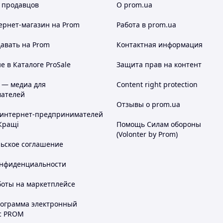
 продавцов
О prom.ua
ернет-магазин
на Prom
Работа в prom.ua
авать на Prom
Контактная информация
 в Каталоге ProSale
Защита прав на контент
 — медиа для
Content right protection
ателей
Отзывы о prom.ua
 интернет-предпринимателей
Кращі
Помощь Силам обороны
(Volonter by Prom)
льское соглашение
онфиденциальности
боты на маркетплейсе
рограмма электронный
с PROM