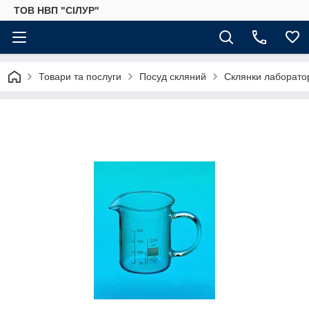
ТОВ НВП "СІЛУР"
Товари та послуги
Посуд скляний
Склянки лаборато