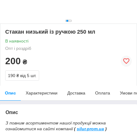
Стакан низький із ручкою 250 мл
В наявності
Опт і роздріб
200
₴
190 ₴
від 5 шт.
Опис
Характеристики
Доставка
Оплата
Умови п
Опис
З повним асортиментом нашої продукції можна
ознайомитися на сайті компанії
(
silur.prom.ua
)