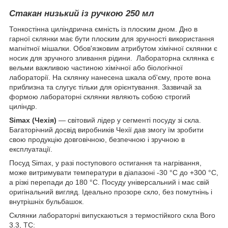
Стакан низький із ручкою 250 мл
Тонкостінна циліндрична ємність із плоским дном.
Дно в
гарної склянки має бути плоским для зручності використання
магнітної мішалки. Обов'язковим атрибутом хімічної склянки є
носик для зручного зливання рідини.
Лабораторна склянка є
вельми важливою частиною хімічної або біологічної
лабораторії
. На склянку нанесена шкала об'єму, проте вона
приблизна та слугує тільки для орієнтування. Зазвичай за
формою лабораторні склянки являють собою строгий
циліндр.
Simax (Чехія)
— світовий лідер у сегменті посуду зі скла.
Багаторічний досвід виробників Чехії дав змогу їм зробити
свою продукцію довговічною, безпечною і зручною в
експлуатації.
Посуд Simax, у разі поступового остигання та нагрівання,
може витримувати температури в діапазоні -30 °C до +300 °C,
а різкі перепади до 180 °C. Посуду універсальний і має свій
оригінальний вигляд. Ідеально прозоре скло, без помутнінь і
внутрішніх бульбашок.
Склянки лабораторні випускаються з термостійкого скла Boro
3.3, ТС: