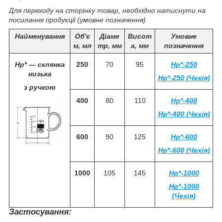
Для переходу на сторінку товар, необхідно натиснути на
посилання продукції (умовне позначення)
Найменування
Об'є
Діаме
Висот
Умовне
м, мл
тр, мм
а, мм
позначення
Нр* — склянка
250
70
95
Нр*-250
низька
Нр*-250 (Чехія)
з ручкою
400
80
110
Нр*-400
Нр*-400 (Чехія)
600
90
125
Нр*-600
Нр*-600 (Чехія)
1000
105
145
Нр*-1000
Нр*-1000
(Чехія)
Застосування: