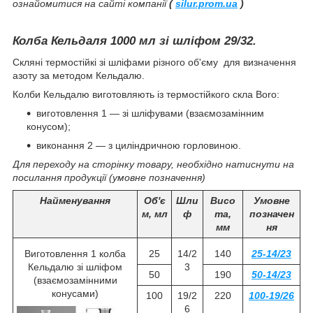
ознайомитися на сайті компанії
(
silur.prom.ua
)
Колба Кельдаля 1000 мл зі шліфом 29/32.
Скляні термостійкі зі шліфами різного об'єму для визначення
азоту за методом Кельдалю.
Колби Кельдалю виготовляють із термостійкого скла Boro:
виготовлення 1 — зі шліфувами (взаємозамінним
конусом);
виконання 2 — з циліндричною горловиною.
Для переходу на сторінку товару, необхідно натиснути на
посилання продукції (умовне позначення)
Найменування
Об'є
Шли
Висо
Умовне
м, мл
ф
та,
позначен
мм
ня
Виготовлення 1 колба
25
14/2
140
25-14/23
Кельдалю зі шліфом
3
50
190
50-14/23
(взаємозамінними
конусами)
100
19/2
220
100-19/26
6