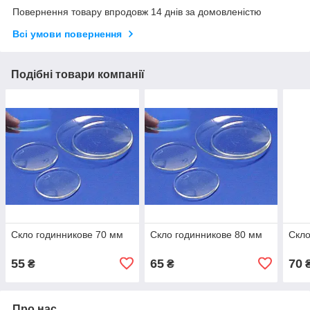
Повернення товару впродовж 14 днів за домовленістю
Всі умови повернення
Подібні товари компанії
Скло годинникове 70 мм
Скло годинникове 80 мм
Скло
55
65
70
₴
₴
Про нас