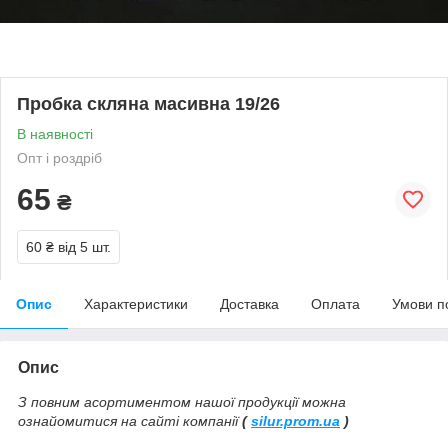
Пробка скляна масивна 19/26
В наявності
Опт і роздріб
65
₴
60 ₴
від 5 шт.
Опис
Характеристики
Доставка
Оплата
Умови п
Опис
З повним асортиментом нашої продукції можна
ознайомитися на сайті компанії
(
silur.prom.ua
)