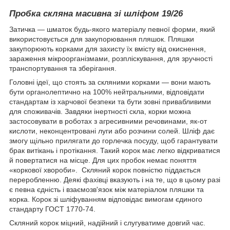
Пробка скляна масивна зі шліфом 19/26
Затичка — шматок будь-якого матеріалу певної форми, який
використовується для закупорювання пляшок. Пляшки
закупорюють корками для захисту їх вмісту від окиснення,
зараження мікроорганізмами, розпліскування, для зручності
транспортування та зберігання.
Головні ідеї, що стоять за скляними корками — вони мають
бути органолептично на 100% нейтральними, відповідати
стандартам із харчової безпеки та бути зовні привабливими
для споживачів. Завдяки інертності скла, корки можна
застосовувати в роботах з агресивними речовинами, як-от
кислоти, неконцентровані луги або розчини солей. Шліф дає
змогу щільно прилягати до горлечка посуду, щоб гарантувати
брак витікань і протікання. Такий корок має легко відкриватися
й повертатися на місце. Для цих пробок немає поняття
«коркової хвороби». Скляний корок повністю піддається
переробленню. Деякі фахівці вказують і на те, що в цьому разі
є певна єдність і взаємозв'язок між матеріалом пляшки та
корка. Корок зі шліфуванням відповідає вимогам єдиного
стандарту ГОСТ 1770-74.
Скляний корок міцний, надійний і слугуватиме довгий час.