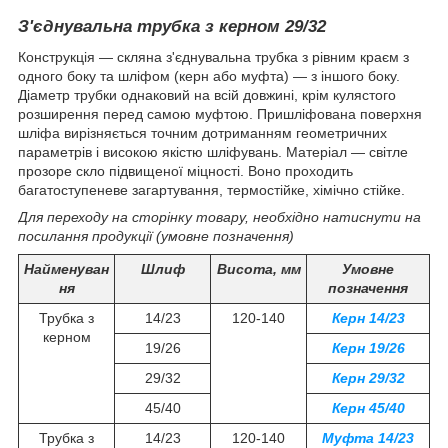
З'єднувальна трубка з керном 29/32
Конструкція — скляна з'єднувальна трубка з рівним краєм з
одного боку та шліфом (керн або муфта) — з іншого боку.
Діаметр трубки однаковий на всій довжині, крім кулястого
розширення перед самою муфтою. Пришліфована поверхня
шліфа вирізняється точним дотриманням геометричних
параметрів і високою якістю шліфувань. Матеріал — світле
прозоре скло підвищеної міцності. Воно проходить
багатоступеневе загартування, термостійке, хімічно стійке.
Для переходу на сторінку товару, необхідно натиснути на
посилання продукції (умовне позначення)
Найменуван
Шлиф
Висота, мм
Умовне
ня
позначення
Трубка з
14/23
120-140
Керн 14/23
керном
19/26
Керн 19/26
29/32
Керн 29/32
45/40
Керн 45/40
Трубка з
14/23
120-140
Муфта 14/23