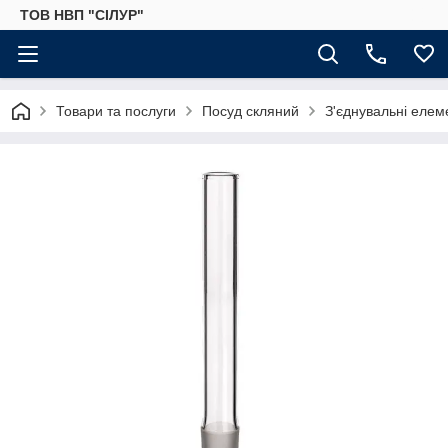
ТОВ НВП "СІЛУР"
Товари та послуги
Посуд скляний
З'єднувальні елем