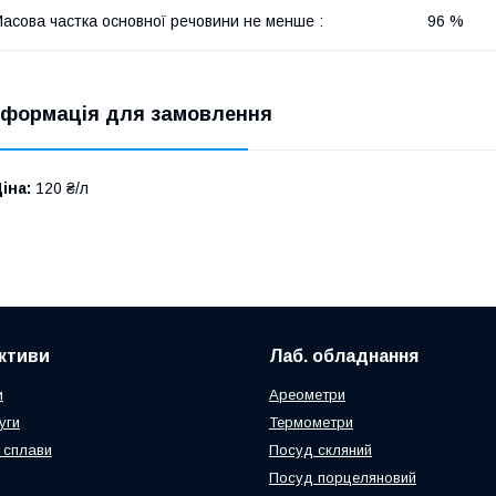
асова частка основної речовини не менше :
96 %
нформація для замовлення
іна:
120 ₴/л
активи
Лаб. обладнання
и
Ареометри
уги
Термометри
 сплави
Посуд скляний
Посуд порцеляновий