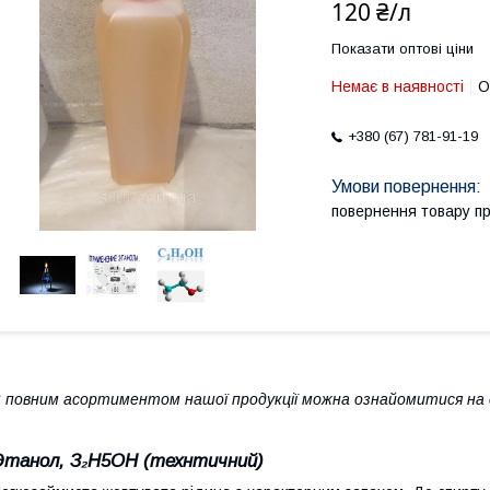
120 ₴/л
Показати оптові ціни
Немає в наявності
О
+380 (67) 781-91-19
повернення товару п
 повним асортиментом нашої продукції можна ознайомитися на с
Этанол, З
₂
H
5
OH (технтичний)