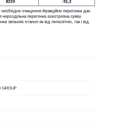
8330
-51,3
я необхідне очищення.Фракційне перегонка дає
ця нероздільна перегонка азеотропна суміш
ка звільняє етанол як від легколітніх, так і від
O GROUP