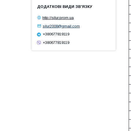
http://silur.prom.ua
silur2008@gmail.com
+380677819119
+380677819119