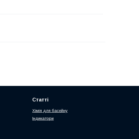
Статті
Хімія для басейну
Індикатори