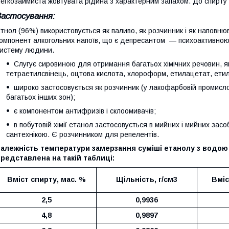
егкозаймиста жовтувата рідина з характерним запахом. До спирту
Застосування:
тнол (96%) використовується як паливо, як розчинник і як наповн
омпонент алкогольних напоїв, що є депресантом — психоактивною
истему людини.
Слугує сировиною для отримання багатьох хімічних речовин, я
тетраетилсвінець, оцтова кислота, хлороформ, етилацетат, етиле
широко застосовується як розчинник (у лакофарбовій промислово
багатьох інших зон);
є компонентом антифризів і склоомивачів;
в побутовій хімії етанол застосовується в мийних і мийних зас
сантехнікою. Є розчинником для репелентів.
алежність температури замерзання суміші етанолу з водою 
редставлена на такій таблиці:
Вміст спирту, мас. %
Щільність, г/см3
Вміс
2,5
0,9936
4,8
0,9897