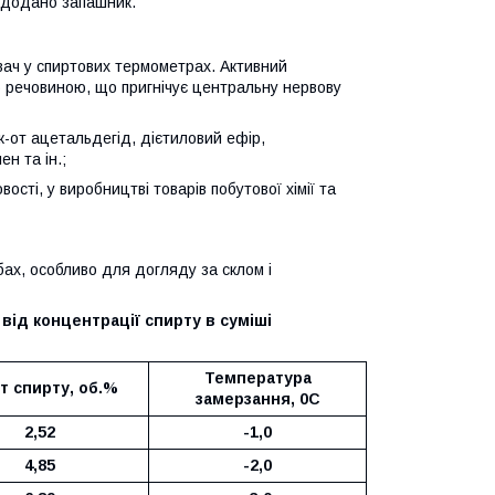
 додано запашник.
ювач у спиртових термометрах. Активний
 речовиною, що пригнічує центральну нервову
к-от ацетальдегід, дієтиловий ефір,
н та ін.;
сті, у виробництві товарів побутової хімії та
обах, особливо для догляду за склом і
від концентрації спирту в суміші
Температура
т спирту, об.%
замерзання, 0С
2,52
-1,0
4,85
-2,0