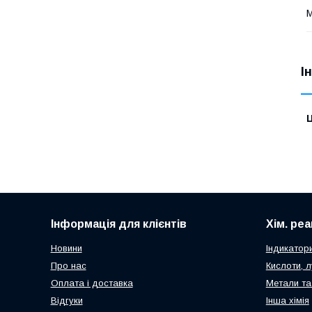
М
І
Ц
Інформація для клієнтів
Хім. ре
Новини
Індикатор
Про нас
Кислоти, л
Оплата і доставка
Метали та
Відгуки
Інша хімія