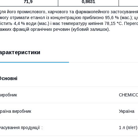
71,9
0,8631
ля його промислового, харчового та фармакопейного застосуванн
могу отримати етанол із концентрацією приблизно 95,6 % (мас.); 
істить 4,4 % води (мас.) і має температуру кипіння 78,15 °C. Перегон
ажких фракцій органічних речовин (кубовий залишок).
арактеристики
Основні
иробник
CHEMIC
раїна виробник
Україна
асування продукції :
1 л (п/ет)