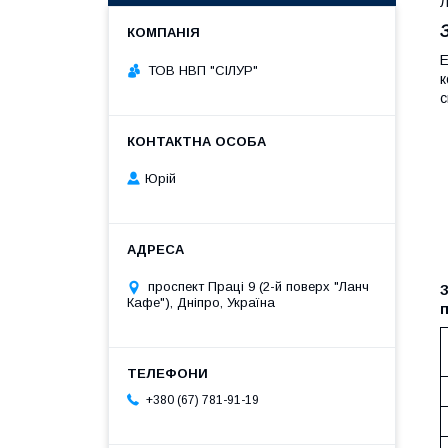
Л
Е
ТОВ НВП "СІЛУР"
к
с
Юрій
проспект Праці 9 (2-й поверх "Ланч
З
Кафе"), Дніпро, Україна
п
+380 (67) 781-91-19