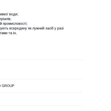
ивкої води;
ріалів;
й промисловості;
вують всередину як лужний засіб у разі
ами та ін.
O GROUP