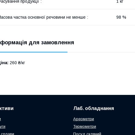
асування продукції :
1 кг
асова частка основної речовини не менше :
98 %
нформація для замовлення
іна:
260 ₴/кг
активи
Лаб. обладнання
и
Ареометри
уги
Термометри
 сплави
Посуд скляний