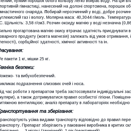
Легкий, пухкий порошок білого кольору легко вбирає воду. На цій вл
портивній гімнастиці, нанесений на долоні спортсмена, порошок обе
імнастичного снаряда.
П
обирай нерозчинний у воді, добре розчинни
углекислий газ і вологу. Молярна маса: 40,3044 г/моль. Температу
C. Щільність: 3,58 г/см3. Розчин оксиду магнію у воді незначна (0,8
ильно прогартована магнію окису втрачає здатність приєднувати в
оварного продукту (жовта магнезія) залежать від умов отримання, 
легкості), сорбційної здатності, хімічної активності та ін.
Фасування:
/е пакети 1 кг, мішки 25 кг.
ехніка безпеки:
ожежо- та вибухобезпечний.
икликає подразнення слизових очей і носа.
ід час роботи з препаратом треба застосовувати індивідуальні засо
куляри), а також дотримуватися правил особистої гігієни. Поміще
итяжною вентиляцією; аналіз препарату в лабораторіях необхідно
Транспортування та зберігання:
ранспортують усіма видами транспорту відповідно до правил пере
ранспорту. Препарат зберігають у пакованні виробника в критих ск
берігання — 3 місяці (технічний), 1 рік (реактивний).