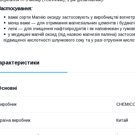
Застосування:
важкі сорти Магнію оксиду застосовують у виробництві вогнетр
менш важкі — для отримання магнезіальних цементів і будмате
легкі — для очищення нафтопродуктів і як наповнювач у гумові
у медицині магній оксид (під назвою магнезія палена) застосо
підвищеної кислотності шлункового соку та у разі отруєння кислот
арактеристики
Основні
иробник
CHEMIC
раїна виробник
Китай