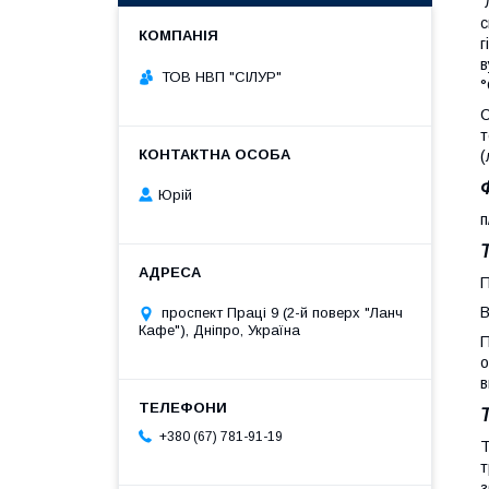
с
г
в
ТОВ НВП "СІЛУР"
°
С
т
(
Юрій
п
Т
П
В
проспект Праці 9 (2-й поверх "Ланч
Кафе"), Дніпро, Україна
П
о
в
+380 (67) 781-91-19
Т
т
з