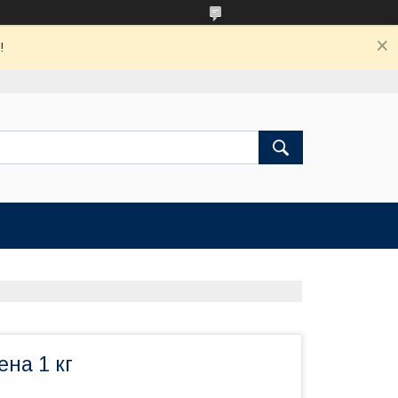
!
ена 1 кг