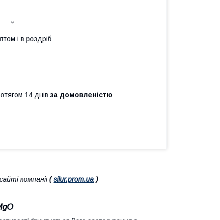
птом і в роздріб
ротягом 14 днів
за домовленістю
айті компанії
(
silur.prom.ua
)
 MgO