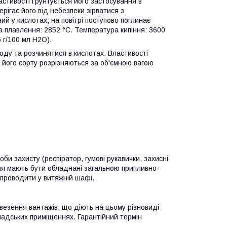
астивості ґрунтується його застосування в
рігає його від небезпеки зірватися з
й у кислотах; на повітрі поступово поглинає
ра плавлення: 2852 °C. Температура кипіння: 3600
6 г/100 мл H2O).
оду та розчинятися в кислотах. Властивості
і його сорту розрізняються за об'ємною вагою
би захисту (респіратор, гумові рукавички, захисні
ння мають бути обладнані загальною припливно-
 проводити у витяжній шафі.
везення вантажів, що діють на цьому різновиді
ладських приміщеннях. Гарантійний термін