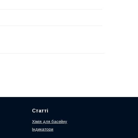
Статті
Хімія для басейну
Індикатори