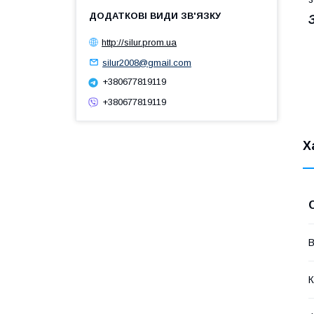
http://silur.prom.ua
silur2008@gmail.com
+380677819119
+380677819119
Х
В
К