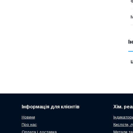
Ф
М
І
Ц
Інформація для клієнтів
Хім. ре
Новини
Індикатор
Про нас
Кислоти, л
Оплата і доставка
Метали та