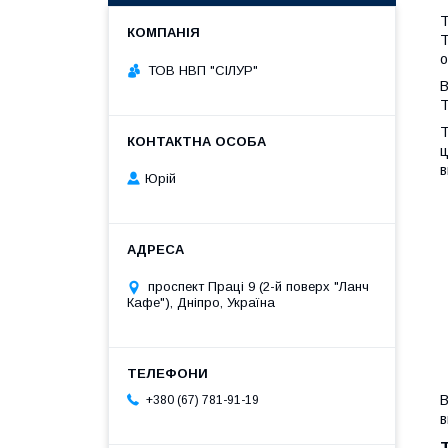
Т
Т
о
ТОВ НВП "СІЛУР"
В
Т
Т
ц
в
Юрій
проспект Праці 9 (2-й поверх "Ланч
Кафе"), Дніпро, Україна
В
+380 (67) 781-91-19
в