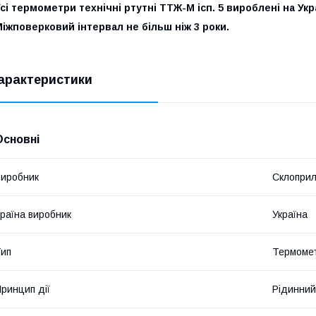
сі термометри технічні ртутні ТТЖ-М ісп. 5 вироблені на Ук
іжповерковий інтервал не більш ніж 3 роки.
арактеристики
Основні
иробник
Склопри
раїна виробник
Україна
ип
Термоме
ринцип дії
Рідинний