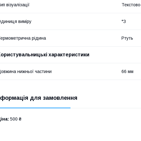
ип візуалізації
Текстов
диниця виміру
°З
ермометрична рідина
Ртуть
Користувальницькі характеристики
овжина нижньої частини
66 мм
нформація для замовлення
іна:
500 ₴