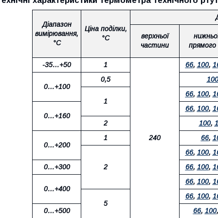
Технічні характеристики термометра технічного рту
Діапазон
Ціна поділки,
вимірювання,
верхньої
нижньо
°C
°С
частини
прямого
-35…+50
1
66
,
100
,
1
0,5
10
0
…
+100
66
,
100
,
1
1
66
,
100
,
1
0
…
+160
2
100
,
1
240
66
,
1
0…+200
66
,
100
,
1
0…
+300
2
66
,
100
,
1
66
,
100
,
1
0…
+400
66
,
100
,
1
5
0…+500
66
,
100