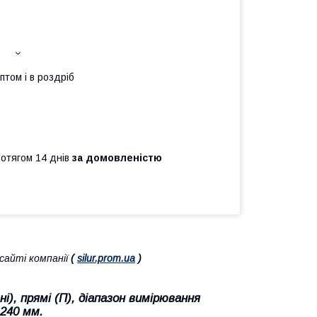
птом і в роздріб
ротягом 14 днів
за домовленістю
айті компанії
(
silur.prom.ua
)
і), прямі (П), діапазон вимірювання
 240 мм.