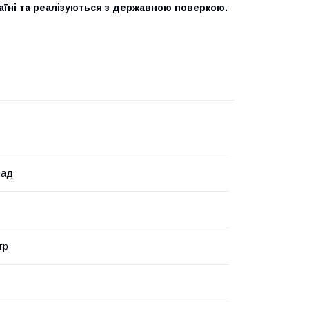
раїні та реалізуються з державною поверкою.
лад
тр