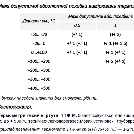
Межі допустимої абсолютної похибки вимірювань терм
Межі допустимої абс. похибки з 
Діапазон см., °С
0,5
1
-50...-38
(+/-1)
(+/-2)
-38...0
+/-1 (+/-1)
+/-1 (+/-1,5)
0...+100
+/-1 (+/-1)
+/-1 (+/-1)
+100...+200
+/-2 (+/-2)
+200...+300
+300...+400
+400...+500
 дужках наведені значення для змочуючої рідини.
Застосування:
ермометри технічні ртутні ТТЖ-М. 5
застосовуються для вимір
5 до + 500 °C технічних легкопарогазосилових установок і трубопр
риклад позначення: Термометр ТТЖ-М сп.5П (-35+50 °C) — 1-240