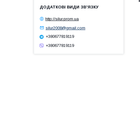
http://silur.prom.ua
silur2008@gmail.com
+380677819119
+380677819119