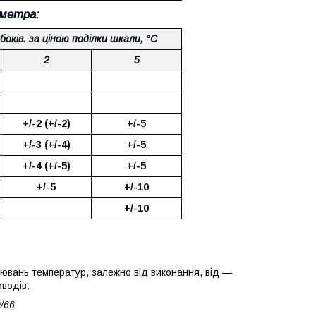
ометра:
боків. за ціною поділки шкали, °C
2
5
+/-2 (+/-2)
+/-5
+/-3 (+/-4)
+/-5
+/-4 (+/-5)
+/-5
+/-5
+/-10
+/-10
ювань температур, залежно від виконання, від —
оводів.
/66