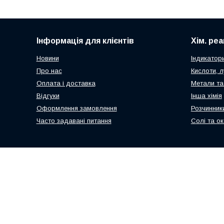
Інформація для клієнтів
Хім. ре
Новини
Індикатор
Про нас
Кислоти, л
Оплата і доставка
Метали та
Відгуки
Інша хімія
Оформлення замовлення
Розчинник
Часто задавані питання
Солі та о