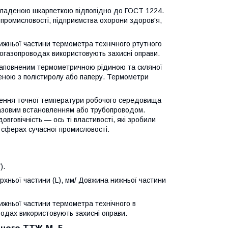
 вкладеною шкарпеткою відповідно до ГОСТ 1224.
промисловості, підприємства охорони здоров'я,
жньої частини термометра технічного ртутного
газопроводах використовують захисні оправи.
 заповненим термометричною рідиною та скляної
еною з полістиролу або паперу. Термометри
чення точної температури робочого середовища
газовим встановленням або трубопроводом.
довговічність — ось ті властивості, які зробили
 сферах сучасної промисловості.
).
рхньої частини (L), мм/ Довжина нижньої частини
жньої частини термометра технічного в
одах використовують захисні оправи.