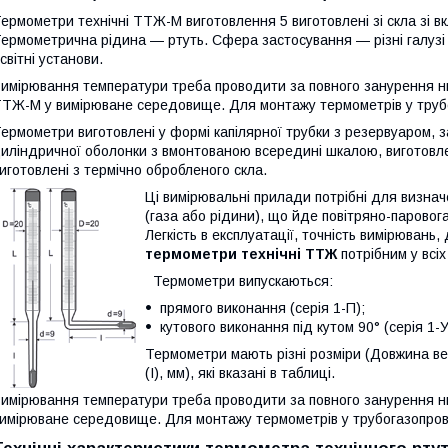
ермометри технічні ТТЖ-М виготовлення 5 виготовлені зі скла зі
ермометрична рідина — ртуть. Сфера застосування — різні галузі 
світні установи.
имірювання температури треба проводити за повного занурення ни
ТЖ-М у вимірюване середовище. Для монтажу термометрів у трубо
ермометри виготовлені у формі капілярної трубки з резервуаром,
иліндричної оболонки з вмонтованою всередині шкалою, виготовл
иготовлені з термічно обробленого скла.
Ці вимірювальні прилади потрібні для визна
(газа або рідини), що йде повітряно-парово
Легкість в експлуатації, точність вимірювань, 
термометри технічні ТТЖ
потрібним у всіх
Термометри випускаються:
прямого виконання (серія 1-П);
кутового виконання під кутом 90° (серія 1-У
Термометри мають різні розміри (Довжина ве
(I), мм), які вказані в таблиці.
имірювання температури треба проводити за повного занурення ни
имірюване середовище. Для монтажу термометрів у трубогазопров