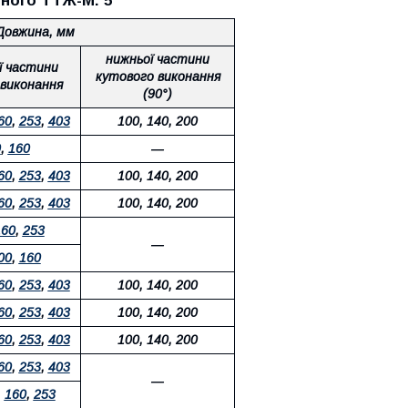
тного ТТЖ-М. 5
Довжина, мм
нижньої частини
ї частини
кутового виконання
 виконання
(90°)
60
,
253
,
403
100, 140, 200
0
,
160
―
60
,
253
,
403
100, 140, 200
60
,
253
,
403
100, 140, 200
160
,
253
―
00
,
160
60
,
253
,
403
100, 140, 200
60
,
253
,
403
100, 140, 200
60
,
253
,
403
100, 140, 200
60
,
253
,
403
―
,
160
,
253