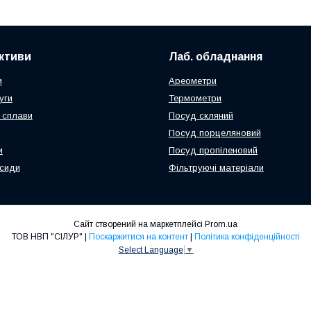
активи
Лаб. обладнання
и
Ареометри
уги
Термометри
 сплави
Посуд скляний
Посуд порцеляновий
и
Посуд пропіленовий
ксиди
Фільтруючі матеріали
Сайт створений на маркетплейсі
Prom.ua
ТОВ НВП "СІЛУР" |
Поскаржитися на контент
|
Політика конфіденційності
Select Language
▼