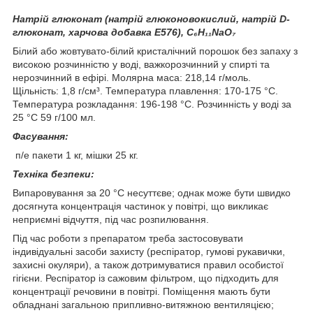
Натрій глюконат (натрій глюконовокислий, натрій D-
глюконат, харчова добавка Е576), C
₆
H
₁₁
NaO
₇
Білий або жовтувато-білий кристалічний порошок без запаху з
високою розчинністю у воді, важкорозчинний у спирті та
нерозчинний в ефірі. Молярна маса: 218,14 г/моль.
Щільність: 1,8 г/см³. Температура плавлення: 170-175 °C.
Температура розкладання: 196-198 °C. Розчинність у воді за
25 °C 59 г/100 мл.
Фасування:
п/е пакети 1 кг, мішки 25 кг.
Техніка безпеки:
Випаровування за 20 °C несуттєве; однак може бути швидко
досягнута концентрація частинок у повітрі, що викликає
неприємні відчуття, під час розпилювання.
Під час роботи з препаратом треба застосовувати
індивідуальні засоби захисту (респіратор, гумові рукавички,
захисні окуляри), а також дотримуватися правил особистої
гігієни. Респіратор із сажовим фільтром, що підходить для
концентрації речовини в повітрі. Поміщення мають бути
обладнані загальною припливно-витяжною вентиляцією;