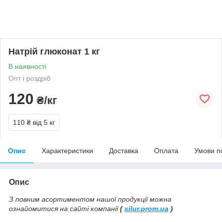
Натрій глюконат 1 кг
В наявності
Опт і роздріб
120
₴/кг
110 ₴
від 5 кг
Опис
Характеристики
Доставка
Оплата
Умови п
Опис
З повним асортиментом нашої продукції можна
ознайомитися на сайті компанії
(
silur.prom.ua
)