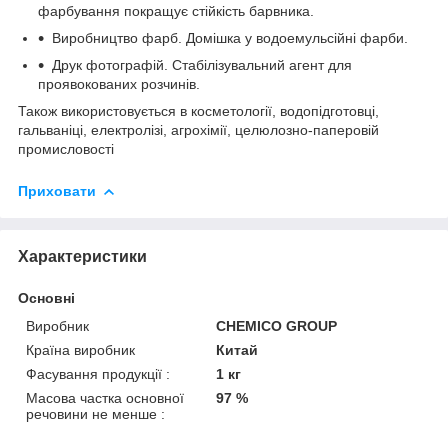
фарбування покращує стійкість барвника.
Виробництво фарб. Домішка у водоемульсійні фарби.
Друк фотографій. Стабілізувальний агент для
проявокованих розчинів.
Також використовується в косметології, водопідготовці,
гальваніці, електролізі, агрохімії, целюлозно-паперовій
промисловості
Приховати
Характеристики
Основні
Виробник
CHEMICO GROUP
Країна виробник
Китай
Фасування продукції :
1 кг
Масова частка основної
97 %
речовини не менше :