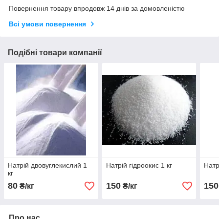
Повернення товару впродовж 14 днів за домовленістю
Всі умови повернення
Подібні товари компанії
Натрій двовуглекислий 1
Натрій гідроокис 1 кг
Натр
кг
80
150
150
₴/кг
₴/кг
Про нас