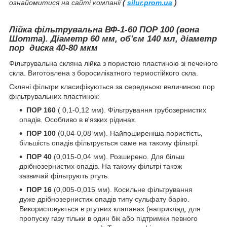
ознайомитися на сайті компанії
(
silur.prom.ua
)
Лійка фільтрувальна ВФ-1-60 ПОР 100 (вона
Шотта). Діаметр 60 мм, об'єм 140 мл, діаметр
пор диска 40-80 мкм
Фільтрувальна скляна лійка з пористою пластиною зі печеного
скла. Виготовлена з боросилікатного термостійкого скла.
Скляні фільтри класифікуються за середньою величиною пор
фільтрувальних пластинок:
ПОР 160
( 0,1-0,12 мм). Фільтрування грубозернистих
опадів. Особливо в в'язких рідинах.
ПОР 100
(0,04-0,08 мм). Найпоширеніша пористість,
більшість опадів фільтрується саме на такому фільтрі.
ПОР 40
(0,015-0,04 мм). Розширено. Для більш
дрібнозернистих опадів. На такому фільтрі також
зазвичай фільтрують ртуть.
ПОР 16
(0,005-0,015 мм). Косильне фільтрування
дуже дрібнозернистих опадів типу сульфату барію.
Використовується в ртутних клапанах (наприклад, для
пропуску газу тільки в один бік або підтримки певного