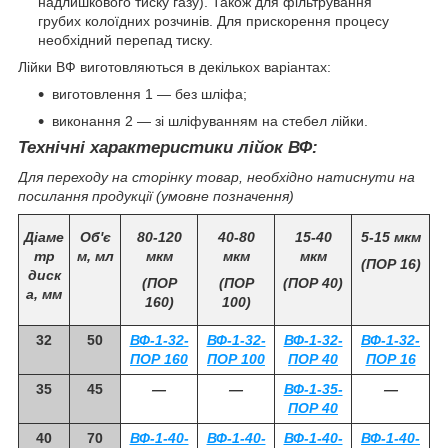
надлишкового тиску газу). Також для фільтрування
грубих колоїдних розчинів. Для прискорення процесу
необхідний перепад тиску.
Лійки ВФ виготовляються в декількох варіантах:
виготовлення 1 — без шліфа;
виконання 2 — зі шліфуванням на стебел лійки.
Технічні характеристики
лійок ВФ:
Для переходу на сторінку товар, необхідно натиснути на
посилання продукції (умовне позначення)
Діаме
Об'є
80-120
40-80
15-40
5-15 мкм
тр
м, мл
мкм
мкм
мкм
(ПОР 16)
диск
(ПОР
(ПОР
(ПОР 40)
а, мм
160)
100)
32
50
ВФ-1-32-
ВФ-1-32-
ВФ-1-32-
ВФ-1-32-
ПОР 160
ПОР 100
ПОР 40
ПОР 16
35
45
―
―
ВФ-1-35-
―
ПОР 40
40
70
ВФ-1-40-
ВФ-1-40-
ВФ-1-40-
ВФ-1-40-