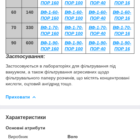
ПОР 160
ПОР 100
ПОР 40
ПОР 16
60
140
ВФ-1-60-
ВФ-1-60-
ВФ-1-60-
ВФ-1-60-
ПОР 160
ПОР 100
ПОР 40
ПОР 16
70
330
ВФ-1-70-
ВФ-1-70-
ВФ-1-70-
ВФ-1-70-
ПОР 160
ПОР 100
ПОР 40
ПОР 16
90
600
ВФ-1-90-
ВФ-1-90-
ВФ-1-90-
ВФ-1-90-
ПОР 160
ПОР 100
ПОР 40
ПОР 16
Застосування:
Застосовуються в лабораторіях для фільтрування під
вакуумом, а також фільтрування агресивних щодо
фільтрувального паперу розчинів, що містять концентровані
кислоти, оцтовий ангідрид тощо.
Приховати
Характеристики
Основні атрибути
Виробник
Boro