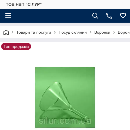
ТОВ НВП "СІЛУР"
Товари та послуги
Посуд скляний
Воронки
Ворон
Топ продажів