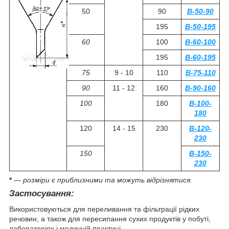
50
90
В-50-90
195
В-50-195
60
100
В-60-100
195
В-60-195
75
9 - 10
110
В-75-110
90
11 - 12
160
В-90-160
100
180
В-100-
180
120
14 - 15
230
В-120-
230
150
В-150-
230
*
― розміри є приблизними та можуть відрізнятися.
Застосування:
Використовуються для переливання та фільтрації рідких
речовин, а також для пересипання сухих продуктів у побуті,
лабораторіях і медичній практиці.