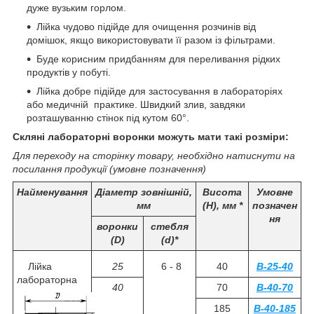
дуже вузьким горлом.
Лійка чудово підійде для очищення розчинів від
домішок, якщо використовувати її разом із фільтрами.
Буде корисним придбанням для переливання рідких
продуктів у побуті.
Лійка добре підійде для застосування в лабораторіях
або медичній практике. Швидкий злив, завдяки
розташуванню стінок під кутом 60°.
Скляні лабораторні воронки можуть мати такі розміри:
Для переходу на сторінку товару, необхідно натиснути на
посилання продукції (умовне позначення)
Найменування
Діаметр зовнішній,
Висота
Умовне
мм
(H), мм *
позначен
ня
воронки
стебля
(D)
(d)*
Лійка
25
6 - 8
40
В-25-40
лабораторна
40
70
В-40-70
185
В-40-185