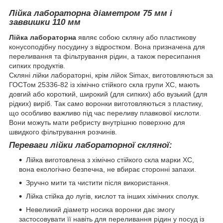
Лійка лабораторна діаметром 75 мм і
заввишки 110 мм
Лійка лабораторна
являє собою скляну або пластикову
конусоподібну посудину з відростком. Вона призначена для
переливання та фільтрування рідин, а також пересипання
сипких продуктів.
Скляні лійки лабораторні, крім лійок Simax, виготовляються за
ГОСТом 25336-82 із хімічно стійкого скла групи ХС, мають
довгий або короткий, широкий (для сипких) або вузький (для
рідких) виріб. Так само воронки виготовляються з пластику,
що особливо важливо під час переливу плавкової кислоти.
Вони можуть мати ребристу внутрішню поверхню для
швидкого фільтрування розчинів.
Переваги лійки лабораторної скляної:
Лійка виготовлена з хімічно стійкого скла марки ХС,
вона екологічно безпечна, не вбирає сторонні запахи.
Зручно мити та чистити після використання.
Лійка стійка до лугів, кислот та інших хімічних сполук.
Невеликий діаметр носика воронки дає змогу
застосовувати її навіть для переливання рідин у посуд із