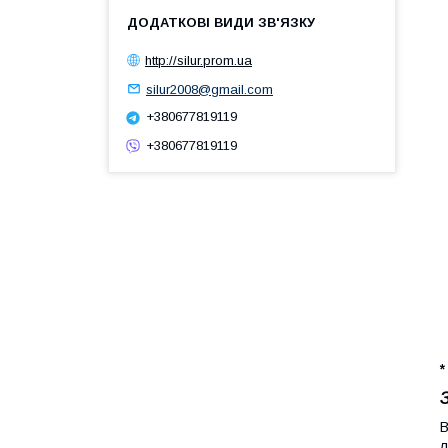
http://silur.prom.ua
silur2008@gmail.com
+380677819119
+380677819119
*
В
л