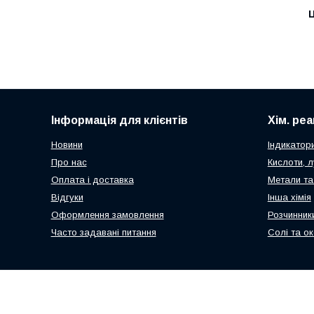
Ц
Інформація для клієнтів
Хім. ре
Новини
Індикатор
Про нас
Кислоти, л
Оплата і доставка
Метали та
Відгуки
Інша хімія
Оформлення замовлення
Розчинник
Часто задавані питання
Солі та о