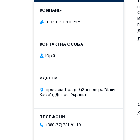
п
С
м
ТОВ НВП "СІЛУР"
п
д
Юрій
проспект Праці 9 (2-й поверх "Ланч
Кафе"), Дніпро, Україна
С
Д
+380 (67) 781-91-19