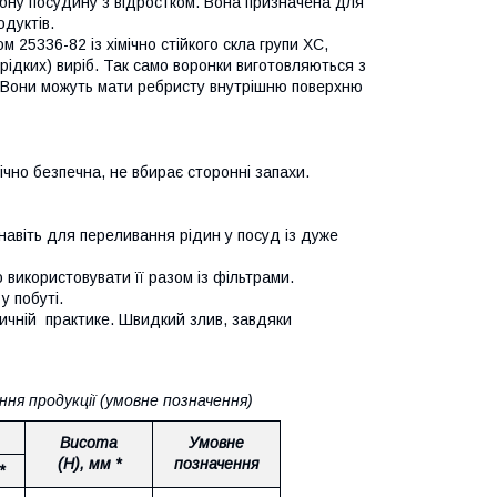
бну посудину з відростком. Вона призначена для
дуктів.
м 25336-82 із хімічно стійкого скла групи ХС,
рідких) виріб. Так само воронки виготовляються з
. Вони можуть мати ребристу внутрішню поверхню
гічно безпечна, не вбирає сторонні запахи.
навіть для переливання рідин у посуд із дуже
 використовувати її разом із фільтрами.
 побуті.
ичній практике. Швидкий злив, завдяки
ня продукції (умовне позначення)
Висота
Умовне
(H), мм *
позначення
*