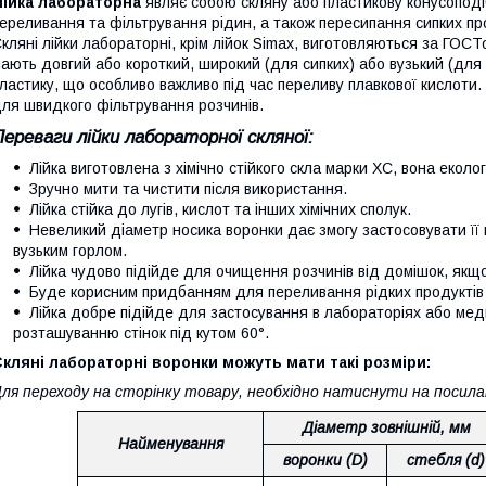
Лійка лабораторна
являє собою скляну або пластикову конусоподі
ереливання та фільтрування рідин, а також пересипання сипких про
кляні лійки лабораторні, крім лійок Simax, виготовляються за ГОСТо
ають довгий або короткий, широкий (для сипких) або вузький (для 
ластику, що особливо важливо під час переливу плавкової кислоти
ля швидкого фільтрування розчинів.
Переваги лійки лабораторної скляної:
Лійка виготовлена з хімічно стійкого скла марки ХС, вона еколо
Зручно мити та чистити після використання.
Лійка стійка до лугів, кислот та інших хімічних сполук.
Невеликий діаметр носика воронки дає змогу застосовувати її 
вузьким горлом.
Лійка чудово підійде для очищення розчинів від домішок, якщо
Буде корисним придбанням для переливання рідких продуктів у
Лійка добре підійде для застосування в лабораторіях або мед
розташуванню стінок під кутом 60°.
кляні лабораторні воронки можуть мати такі розміри:
ля переходу на сторінку товару, необхідно натиснути на посилан
Діаметр зовнішній, мм
Найменування
воронки (D)
стебля (d)