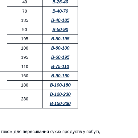
40
В-25-40
70
В-40-70
185
В-40-185
90
В-50-90
195
В-50-195
100
В-60-100
195
В-60-195
110
В-75-110
160
В-90-160
180
В-100-180
В-120-230
230
В-150-230
також для пересипання сухих продуктів у побуті,