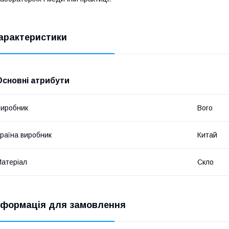
арактеристики
Основні атрибути
иробник
Boro
раїна виробник
Китай
атеріал
Скло
нформація для замовлення