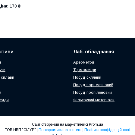
іна:
170 ₴
активи
Лаб. обладнання
и
Ареометри
уги
Термометри
 сплави
Посуд скляний
Посуд порцеляновий
и
Посуд пропіленовий
ксиди
Фільтруючі матеріали
Сайт створений на маркетплейсі
Prom.ua
ТОВ НВП "СІЛУР" |
Поскаржитися на контент
|
Політика конфіденційності