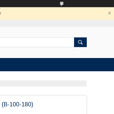
!
 (В-100-180)