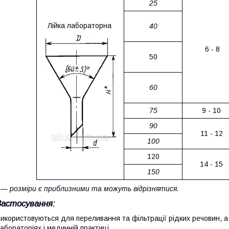
25
Лійка лабораторна
40
6 - 8
50
60
75
9 - 10
90
11 - 12
100
120
14 - 15
150
― розміри є приблизними та можуть відрізнятися.
Застосування:
икористовуються для переливання та фільтрації рідких речовин, а 
абораторіях і медичній практиці.