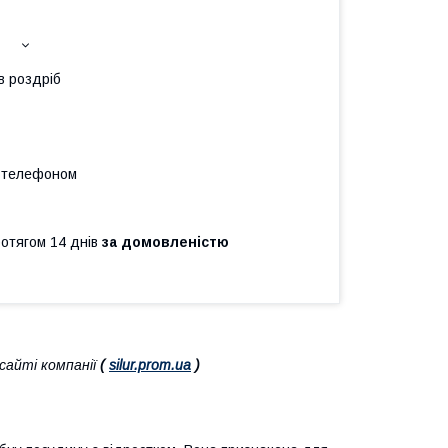
в роздріб
а телефоном
ротягом 14 днів
за домовленістю
айті компанії
(
silur.prom.ua
)