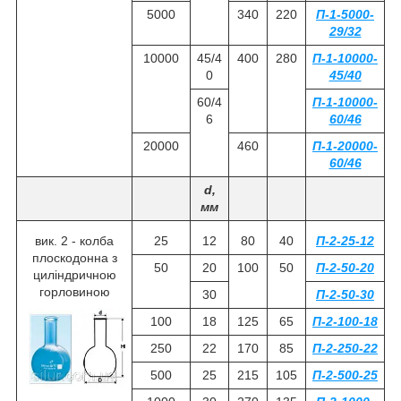
5000
340
220
П-1-5000-
29/32
10000
45/4
400
280
П-1-10000-
0
45/40
60/4
П-1-10000-
6
60/46
20000
460
П-1-20000-
60/46
d,
мм
вик. 2 - колба
25
12
80
40
П-2-25-12
плоскодонна з
50
20
100
50
П-2-50-20
циліндричною
горловиною
30
П-2-50-30
100
18
125
65
П-2-100-18
250
22
170
85
П-2-250-22
500
25
215
105
П-2-500-25