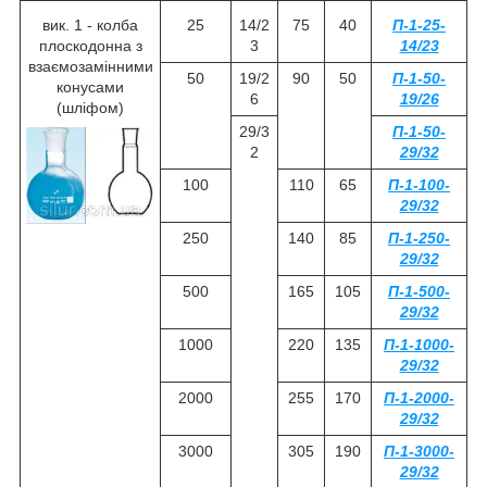
вик. 1 - колба
25
14/2
75
40
П-1-25-
плоскодонна з
3
14/23
взаємозамінними
50
19/2
90
50
П-1-50-
конусами
6
19/26
(шліфом)
29/3
П-1-50-
2
29/32
100
110
65
П-1-100-
29/32
250
140
85
П-1-250-
29/32
500
165
105
П-1-500-
29/32
1000
220
135
П-1-1000-
29/32
2000
255
170
П-1-2000-
29/32
3000
305
190
П-1-3000-
29/32