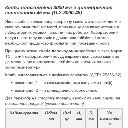
Колба плоскодонна 3000 мл з циліндричною
горловиною 45 мм (П-2-3000-45)
Являє собою тонкостінну сферичну ємність з плоским дном зі
скла різноманітної місткості, призначену для використання в
лабораторних умовах і аналітичних роботах.
Лабораторний
посуд цього типу володіє підвищеною стійкістю і немає
необхідності додатково фіксувати при проведенні робіт.
При цьому кожна
колба плоскодонна
зроблена зі скла марки
ТС.
Такий лабораторний посуд відрізняється своєю міцністю
до механічних пошкоджень, стійкість до хімічних впливів і
зміни температури.
Колби виготовляються в декількох варіантах (ДСТУ 25336-82):
виконання 1 — з взаємозамінними конусами (шліф);
виконання 2 — з циліндричною горловиною.
Для переходу на сторінку товару, необхідно натиснути на
посилання продукції (умовне позначення)
Найменування
Об'єм,
Шлі
H,
D,
Ум.
мл
ф
мм
мм
позначенн
я