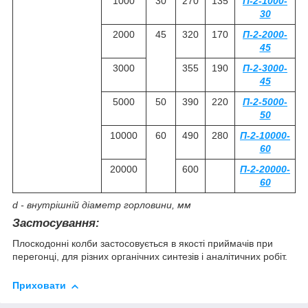
1000
30
270
135
П-2-1000-
30
2000
45
320
170
П-2-2000-
45
3000
355
190
П-2-3000-
45
5000
50
390
220
П-2-5000-
50
10000
60
490
280
П-2-10000-
60
20000
600
П-2-20000-
60
d - внутрішній діаметр горловини, мм
Застосування:
Плоскодонні колби застосовується в якості приймачів при
перегонці, для різних органічних синтезів і аналітичних робіт.
Приховати