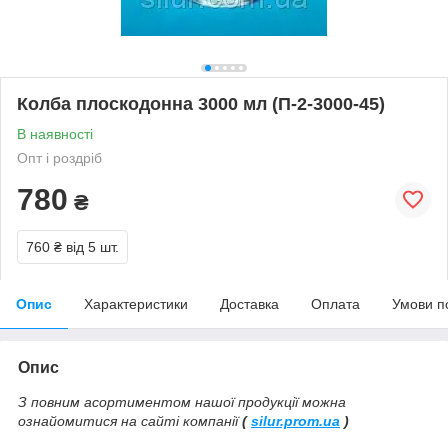
Колба плоскодонна 3000 мл (П-2-3000-45)
В наявності
Опт і роздріб
780
₴
760 ₴
від 5 шт.
Опис
Характеристики
Доставка
Оплата
Умови п
Опис
З повним асортиментом нашої продукції можна
ознайомитися на сайті компанії
(
silur.prom.ua
)