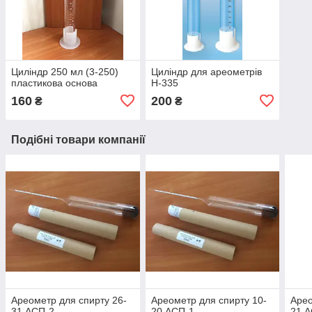
Циліндр 250 мл (3-250)
Циліндр для ареометрів
пластикова основа
Н-335
160
200
₴
₴
Подібні товари компанії
Ареометр для спирту 26-
Ареометр для спирту 10-
Арео
31 АСП-2
20 АСП-1
21 