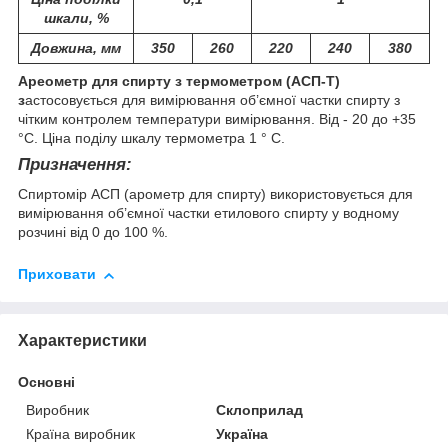
шкали, %
Довжина, мм
350
260
220
240
380
Ареометр для спирту з термометром (АСП-Т)
з
астосовується для вимірювання об’ємної частки спирту з
чітким контролем температури вимірювання. Від - 20 до +35
°С. Ціна поділу шкалу термометра 1 ° C.
Призначення:
Спиртомір АСП (арометр для спирту) використовується для
вимірювання об’ємної частки етилового спирту у водному
розчині від 0 до 100 %.
Приховати
Характеристики
Основні
Виробник
Склоприлад
Країна виробник
Україна