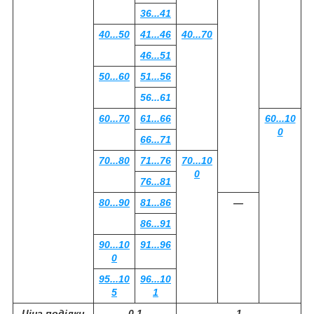
36...41
40...50
41...46
40...70
46...51
50...60
51...56
56...61
60...70
61...66
60...10
0
66...71
70...80
71...76
70...10
0
76...81
80...90
81...86
―
86...91
90...10
91...96
0
95...10
96...10
5
1
Ціна поділки
0,1
1