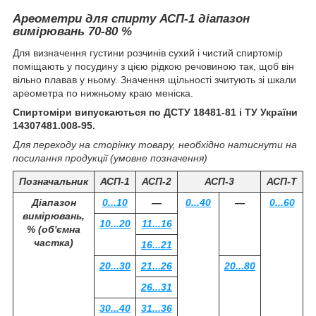
Ареометри для спирту АСП-1 діапазон
вимірювань 70-80 %
Для визначення густини розчинів сухий і чистий спиртомір
поміщають у посудину з цією рідкою речовиною так, щоб він
вільно плавав у ньому. Значення щільності зчитують зі шкали
ареометра по нижньому краю меніска.
Спиртоміри випускаються по ДСТУ 18481-81 і ТУ України
14307481.008-95.
Для переходу на сторінку товару, необхідно натиснути на
посилання продукції (умовне позначення)
Позначальник
АСП-1
АСП-2
АСП-3
АСП-Т
Діапазон
0...10
―
0...40
―
0...60
вимірювань,
10...20
11...16
% (об'ємна
частка)
16...21
20...30
21...26
20...80
26...31
30...40
31...36