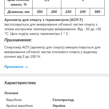
шкали, %
Довжина, мм
350
260
220
240
380
Ареометр для спирту з термометром (АСП-Т)
з
астосовується для вимірювання об’ємної частки спирту з
чітким контролем температури вимірювання. Від - 20 до +35
°С. Ціна поділу шкалу термометра 1 ° C.
Призначення:
Спиртомір АСП (арометр для спирту) використовується для
вимірювання об’ємної частки етилового спирту у водному
розчині від 0 до 100 %.
Приховати
Характеристики
Основні
Виробник
Склоприлад
Країна виробник
Україна