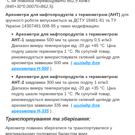
°С не повинна перевищувати 862,5 кг/м
3
(840+30*0,00075=862,5).
Ареометри для нафтопродуктів з термометром (АНТ)
для
зручності роботи випускаються за ДСТУ 18481-81 та ТУ
України 14307481.008-95 у таких модифікаціях:
Ареометри для нафтопродуктів з термометром
АНТ-1
завдовжки 500 мм та ціною поділу 0,5 кг/м
3
.
Діапазон виміру температури від -20 до +45 °С. Ціна
поділу шкали термометра 1 °С. Як супутній товар,
рекомендується використовувати скляний циліндр для
ареометра заввишки 500 мм. (
циліндр для
ареометра Н-500
).
Ареометри для нафтопродуктів з термометром
АНТ-2
завдовжки 300 мм та ціною поділу 1 кг/м
3
.
Діапазон виміру температури від -20 до +35 °С. Ціна
поділу шкали термометра 1 °С. Як супутній товар,
рекомендується використовувати скляний циліндр для
ареометра заввишки 335 мм. (
циліндр для
ареометра Н-335
).
Транспортування та зберігання:
Ареометр повинен зберігатися та транспортуватися у
вертикальному положенні баластом вниз.