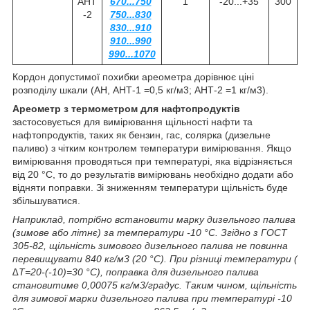
АНТ
670...750
1
-20...+35
300
-2
750...830
830...910
910...990
990...1070
Кордон допустимої похибки ареометра дорівнює ціні
розподілу шкали (АН, АНТ-1 =0,5 кг/м
3
; АНТ-2 =1 кг/м
3
).
Ареометр з термометром для нафтопродуктів
застосовується для вимірювання щільності нафти та
нафтопродуктів, таких як бензин, гас, солярка (дизельне
паливо) з чітким контролем температури вимірювання. Якщо
вимірювання проводяться при температурі, яка відрізняється
від 20 °С, то до результатів вимірювань необхідно додати або
відняти поправки. Зі зниженням температури щільність буде
збільшуватися.
Наприклад, потрібно встановити марку дизельного палива
(зимове або літнє) за температури -10 °С. Згідно з ГОСТ
305-82, щільність зимового дизельного палива не повинна
перевищувати 840 кг/м
3
(20 °С). При різниці температури (
∆Т=20-(-10)=30 °С), поправка для дизельного палива
становитиме 0,00075 кг/м
3
/градус. Таким чином, щільність
для зимової марки дизельного палива при температурі -10