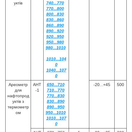
уктів
740...770
770...800
800...830
830...860
860...890
890...920
920...950
950...980
980...1010
1010...104
0
1040...107
0
Ареометр
АНТ
650...710
-20...+45
500
для
-1
710...770
нафтопрод
770...830
уктів з
830...890
термометр
890...950
ом
950...1010
1010...107
0