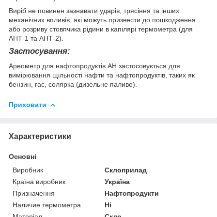
Виріб не повинен зазнавати ударів, трясіння та інших
механічних впливів, які можуть призвести до пошкодження
або розриву стовпчика рідини в капілярі термометра (для
АНТ-1 та АНТ-2).
Застосування:
Ареометр для нафтопродуктів АН застосовується для
вимірювання щільності нафти та нафтопродуктів, таких як
бензин, гас, солярка (дизельне паливо).
Приховати
Характеристики
Основні
Виробник
Склоприлад
Країна виробник
Україна
Призначення
Нафтопродукти
Наличие термометра
Ні
Матеріал
Скло