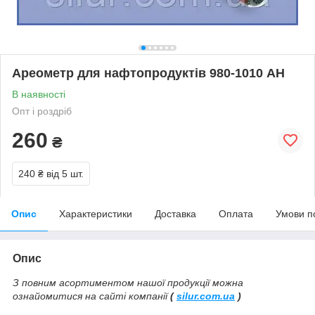
Ареометр для нафтопродуктів 980-1010 АН
В наявності
Опт і роздріб
260
₴
240 ₴
від 5 шт.
Опис
Характеристики
Доставка
Оплата
Умови п
Опис
З повним асортиментом нашої продукції можна
ознайомитися на сайті компанії
(
silur.com.ua
)