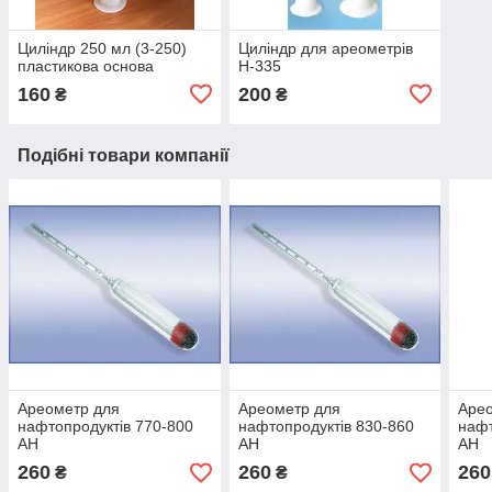
Циліндр 250 мл (3-250)
Циліндр для ареометрів
пластикова основа
Н-335
160
200
₴
₴
Подібні товари компанії
Ареометр для
Ареометр для
Аре
нафтопродуктів 770-800
нафтопродуктів 830-860
нафт
АН
АН
АН
260
260
260
₴
₴