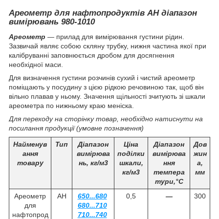
Ареометр для нафтопродуктів АН діапазон
вимірювань 980-1010
Ареометр
— прилад для вимірювання густини рідин.
Зазвичай являє собою скляну трубку, нижня частина якої при
калібруванні заповнюється дробом для досягнення
необхідної маси.
Для визначення густини розчинів сухий і чистий ареометр
поміщають у посудину з цією рідкою речовиною так, щоб він
вільно плавав у ньому. Значення щільності зчитують зі шкали
ареометра по нижньому краю меніска.
Для переходу на сторінку товар, необхідно натиснути на
посилання продукції (умовне позначення)
Найменув
Тип
Діапазон
Ціна
Діапазон
Дов
ання
вимірюва
поділки
вимірюва
жин
товару
нь, кг/м
3
шкали,
ння
а,
кг/м
3
темпера
мм
тури,°С
Ареометр
АН
650...680
0,5
—
300
для
680...710
нафтопрод
710...740