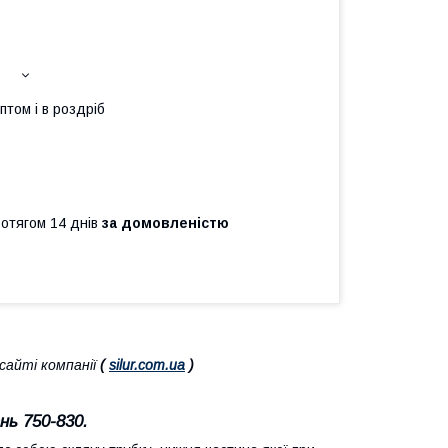
птом і в роздріб
ротягом 14 днів
за домовленістю
айті компанії
(
silur.com.ua
)
нь 750-830.