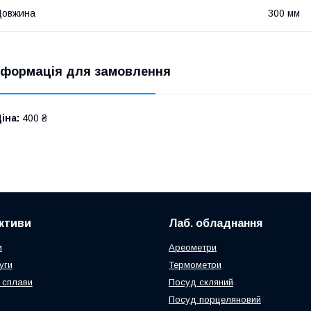
Довжина
300 мм
нформація для замовлення
іна:
400 ₴
активи
Лаб. обладнання
и
Ареометри
уги
Термометри
 сплави
Посуд скляний
Посуд порцеляновий