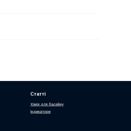
Статті
Хімія для басейну
Індикатори