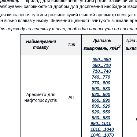
Ареометр
— прилад для вимірювання густини рідин. Зазвичай явля
алібруванні заповнюється дробом для досягнення необхідної маси
ля визначення густини розчинів сухий і чистий ареометр поміщают
ін вільно плавав у ньому. Значення щільності зчитують зі шкали а
ля переходу на сторінку товар, необхідно натиснути на посиланн
Діапазон
Ціна 
Найменування
Тип
3
товару
вимірювань, кг/м
шкали
650...680
680...710
710...740
740...770
770...800
800...830
Ареометр для
830...860
АН
нафтопродуктів
860...890
890...920
920...950
950...980
980...1010
1010...1040
1040...1070