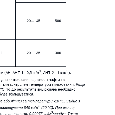
-20...+45
500
1
-20...+35
300
3
3
и (АН, АНТ-1 =0,5 кг/м
; АНТ-2 =1 кг/м
).
 для вимірювання щільності нафти та
з чітким контролем температури вимірювання. Якщо
 °С, то до результатів вимірювань необхідно
буде збільшуватися.
 або літнє) за температури -10 °С. Згідно з
3
перевищувати 840 кг/м
(20 °С). При різниці
3
ва становитиме 0,00075 кг/м
/градус. Таким