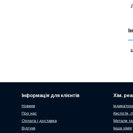
І
Ц
Інформація для клієнтів
Хім. ре
Новини
Індикатор
Про нас
Кислоти, л
Оплата і доставка
Метали та
Відгуки
Інша хімія