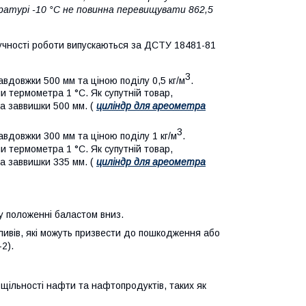
ратурі -10 °С не повинна перевищувати 862,5
учності роботи випускаються за ДСТУ 18481-81
3
авдовжки 500 мм та ціною поділу 0,5 кг/м
.
и термометра 1 °С. Як супутній товар,
а заввишки 500 мм. (
циліндр для ареометра
3
авдовжки 300 мм та ціною поділу 1 кг/м
.
и термометра 1 °С. Як супутній товар,
а заввишки 335 мм. (
циліндр для ареометра
у положенні баластом вниз.
пливів, які можуть призвести до пошкодження або
2).
ільності нафти та нафтопродуктів, таких як