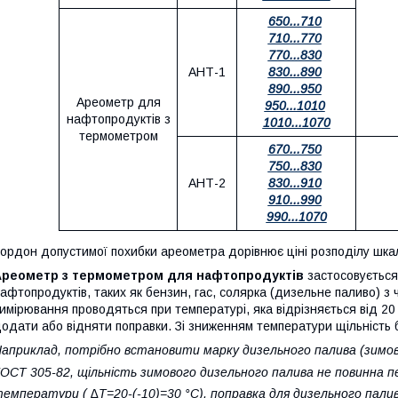
650...710
710...770
770...830
АНТ-1
830...890
890...950
Ареометр для
950...1010
нафтопродуктів з
1010...1070
термометром
670...750
750...830
АНТ-2
830...910
910...990
990...1070
ордон допустимої похибки ареометра дорівнює ціні розподілу шкал
Ареометр з термометром для нафтопродуктів
застосовується
афтопродуктів, таких як бензин, гас, солярка (дизельне паливо) 
имірювання проводяться при температурі, яка відрізняється від 20
одати або відняти поправки. Зі зниженням температури щільність 
априклад, потрібно встановити марку дизельного палива (зимове
ОСТ 305-82, щільність зимового дизельного палива не повинна 
емператури ( ∆Т=20-(-10)=30 °С), поправка для дизельного пали