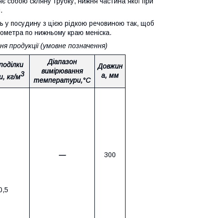
є собою скляну трубку, нижня частина якої при
.
ь у посудину з цією рідкою речовиною так, щоб
реометра по нижньому краю меніска.
я продукції (умовне позначення)
Діапазон
поділки
Довжин
вимірювання
3
а, мм
, кг/м
температури,°С
—
300
0,5