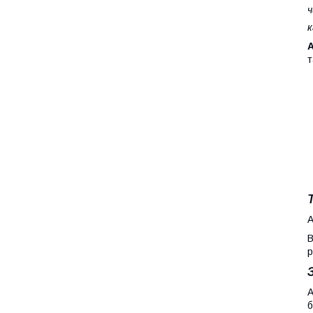
ч
к
т
А
В
р
А
б