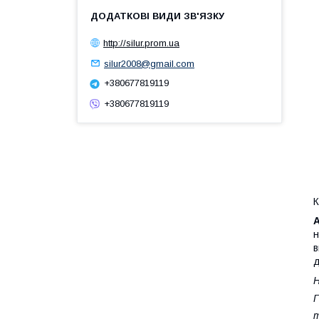
http://silur.prom.ua
silur2008@gmail.com
+380677819119
+380677819119
К
н
в
д
Н
Г
т