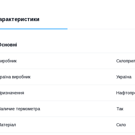
арактеристики
Основні
иробник
Склопри
раїна виробник
Україна
ризначення
Нафтопр
аличие термометра
Так
атеріал
Скло