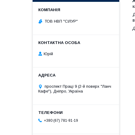
к
Д
в
ТОВ НВП "СІЛУР"
Д
Юрій
проспект Праці 9 (2-й поверх "Ланч
Кафе"), Дніпро, Україна
+380 (67) 781-91-19