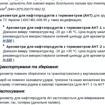
ином, щільність для зимової марки дизельного палива при темпе
3
г/м
(840+30*0,00075=862,5).
Ареометри для нафтопродуктів з термометром (АНТ)
для зр
а ТУ України 14307481.008-95 у таких модифікаціях:
Ареометри для нафтопродуктів з термометром АНТ-1
з
Діапазон виміру температури від -20 до +45 °С. Ціна поділу шкал
рекомендується використовувати скляний циліндр для ареометр
Н-500
).
Ареометри для нафтопродуктів з термометром АНТ-2
з
Діапазон виміру температури від -20 до +35 °С. Ціна поділу шкал
рекомендується використовувати скляний циліндр для ареометр
Н-335
).
Транспортування та зберігання:
реометр повинен зберігатися та транспортуватися у вертикальном
иріб не повинен зазнавати ударів, трясіння та інших механічних в
озриву стовпчика рідини в капілярі термометра (для АНТ-1 та АНТ-
Застосування:
реометр для нафтопродуктів АН застосовується для вимірювання щ
ензин, гас, солярка (дизельне паливо).