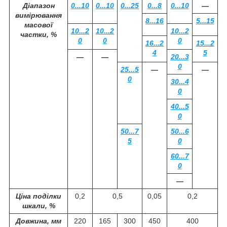
Діапазон
0...10
0...10
0...25
0...8
0...10
—
вимірювання
8...16
5...15
масової
10...2
10...2
10...2
частки, %
0
0
0
16...2
15...2
4
5
—
—
20...3
0
25...5
—
—
0
30...4
0
40...5
0
50...7
50...6
5
0
60...7
0
—
Ціна поділки
0,2
0,5
0,05
0,2
шкали, %
Довжина, мм
220
165
300
450
400