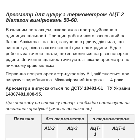
Ареометр для цукру
з термометром
АЦТ-2
діапазон вимірювань 50-60.
Є скляним поплавцем, шкала якого проградуйована в
одиницях щільності. Принцип роботи якого заснований на
Законі Архімеда - на тіло, занурене в рідину, діє сила, що
виштовхує, рівна вазі витісненої цим тілом рідини. Відлік
роблять за точкою шкали, що знаходиться на рівні поверхні
рідини. Значення щільності зчитують зі шкали ареометра по
нижньому краю меніска.
Первинна повірка ареометр-цукроміру АЦ здійснюється при
випуску з виробництва. Міжповірочний інтервал ― 4 роки.
Ареометри випускаються по ДСТУ 18481-81 і ТУ України
14307481.008-95.
Для переходу на сторінку товар, необхідно натиснути на
посилання продукції (умовне позначення)
Показник
без термометра
з термометром
АЦ-2
АЦ-3
АЦТ-
АЦТ-2
1