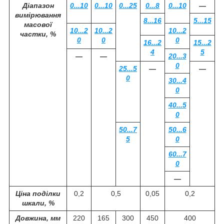
Діапазон
0...10
0...10
0...25
0...8
0...10
—
вимірювання
8...16
5...15
масової
10...2
10...2
10...2
частки, %
0
0
0
16...2
15...2
4
5
—
—
20...3
0
25...5
—
—
0
30...4
0
40...5
0
50...7
50...6
5
0
60...7
0
—
Ціна поділки
0,2
0,5
0,05
0,2
шкали, %
Довжина, мм
220
165
300
450
400