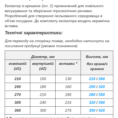
Ексікатор із кришкою (ісп. 2) призначений для повільного
висушування та зберігання гігроскопічних речовин.
Розроблений для створення ізольованого середовища в
об'ємі посудини. До комплекту ексікатора входить керамічна
вставка.
Технічні характеристики:
Для переходу на сторінку товар, необхідно натиснути на
посилання продукції (умовне позначення)
Діаметр, мм
Висота, мм
зовнішній
внутрішній
вставки *
без крана/з
(d1)
(d2)
краном
210
150
130
210
/
280
240
180
160
250
/
320
270
210
185
280
/
350
305
240
215
320
/
390
365
300
275
350
/
420