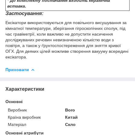
* До комплекту постачання входить керамічна
вставка.
Застосування:
Ексікатори використовуються для повільного висушування за
кімнатної температури, зберігання гігроскопічних сполук, під
час гравіметрії, коли важливо не допустити насичення
досліджуваних речовин невизначеною кількістю води з
повітря, а також у ґрунтоспостереження для зняття кривої
ОГХ. Для деяких цілей можливе створення вакууму всередині
ексікатора.
Приховати
Характеристики
Основні
Виробник
Boro
Країна виробник
Китай
Матеріал
Скло
Основні атрибути