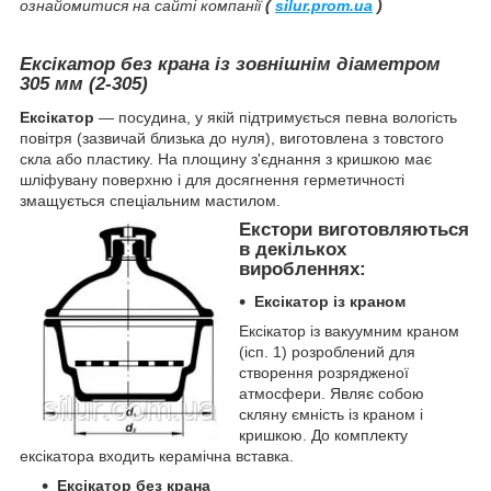
ознайомитися на сайті компанії
(
silur.prom.ua
)
Ексікатор без крана із зовнішнім діаметром
305 мм (2-305)
Ексікатор
— посудина, у якій підтримується певна вологість
повітря (зазвичай близька до нуля), виготовлена з товстого
скла або пластику. На площину з'єднання з кришкою має
шліфувану поверхню і для досягнення герметичності
змащується спеціальним мастилом.
Екстори виготовляються
в декількох
виробленнях:
Ексікатор із краном
Ексікатор із вакуумним краном
(ісп. 1) розроблений для
створення розрядженої
атмосфери. Являє собою
скляну ємність із краном і
кришкою. До комплекту
ексікатора входить керамічна вставка.
Ексікатор без крана