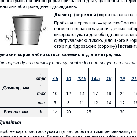
робка гумова конічної форми призначена для ущільнення та герме
еактивів або проведення досліджень.
Діаметр (середній)
корка вказана на по
Пробка універсальна — крім своєї основ
елемент під час складання деяких лабо
використовувати для обладнання скляно
фільтрувальною лійкою. Для цього в кор
отвір під гідрозакрив (воронку) і вставит
умовий корок вибирається залежно від діаметра, мм:
ля переходу на сторінку товару, необхідно натиснути на посилан
,
стро
7.5
10
12.5
14.5
16
19
21
.
Діаметр, мм
max
10
12
14
17
19
22
2
min
5
8
11
12
14
17
1
Висота, мм
h
14
20
25
30
Примітка
иріб не варто застосовувати під час роботи з тими речовинами, як