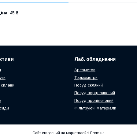
іна:
45 ₴
активи
Лаб. обладнання
и
Ареометри
уги
Термометри
 сплави
Посуд скляний
Посуд порцеляновий
и
Посуд пропіленовий
ксиди
Фільтруючі матеріали
Сайт створений на маркетплейсі
Prom.ua