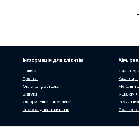
Ц
Інформація для клієнтів
Хім. ре
Новини
Індикатор
Про нас
Кислоти, л
Оплата і доставка
Метали та
Відгуки
Інша хімія
Оформлення замовлення
Розчинник
Часто задавані питання
Солі та о