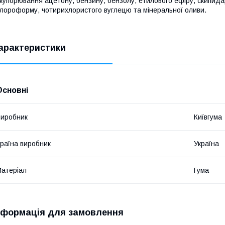
купорювання ацетону, бензину, бензолу, етилового ефіру, скипида
лороформу, чотирихлористого вуглецю та мінеральної оливи.
арактеристики
Основні
иробник
Київгума
раїна виробник
Україна
атеріал
Гума
нформація для замовлення