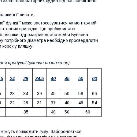
тизації лабораторних судин під час зберігання
ловині її висоти.
ної функції може застосовуватися як монтажний
раторних приладів. Цю пробку можна
ї пляшки гідрозакривом або колби Бунзена
ку потрібного діаметра необхідно просвердлити
и корок у пляшку.
ня продукції (умовне позначення)
.5
24
29
34.5
40
45
50
60
5
28
34
39
45
50
58
66
9
22
28
31
37
40
46
54
35
40
50
60
і можуть пошкодити гуму. Забороняється