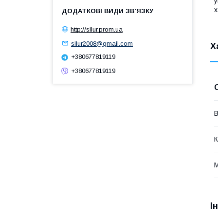
у
х
http://silur.prom.ua
silur2008@gmail.com
Х
+380677819119
+380677819119
В
К
М
І