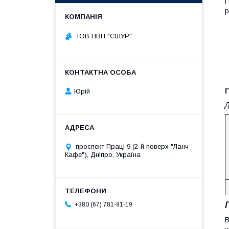
П
р
ТОВ НВП "СІЛУР"
Г
Юрій
Д
проспект Праці 9 (2-й поверх "Ланч
Кафе"), Дніпро, Україна
+380 (67) 781-91-19
В