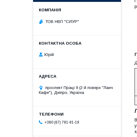
П
р
ТОВ НВП "СІЛУР"
Г
Юрій
Д
проспект Праці 9 (2-й поверх "Ланч
Кафе"), Дніпро, Україна
В
+380 (67) 781-91-19
у
х