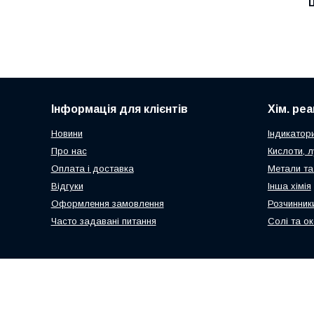
Ц
Інформація для клієнтів
Хім. ре
Новини
Індикатор
Про нас
Кислоти, л
Оплата і доставка
Метали та
Відгуки
Інша хімія
Оформлення замовлення
Розчинник
Часто задавані питання
Солі та о