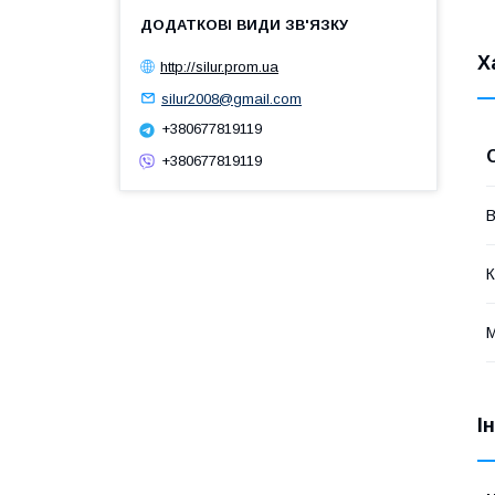
Х
http://silur.prom.ua
silur2008@gmail.com
+380677819119
+380677819119
В
К
М
І