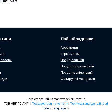
іна:
150 ₴
активи
Лаб. обладнання
и
Ареометри
уги
Термометри
 сплави
Посуд скляний
Посуд порцеляновий
и
Посуд пропіленовий
ксиди
Фільтруючі матеріали
Сайт створений на маркетплейсі
Prom.ua
ТОВ НВП "СІЛУР" |
Поскаржитися на контент
|
Політика конфіденційності
Select Language
▼