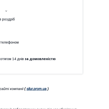
в роздріб
а телефоном
ротягом 14 днів
за домовленістю
айті компанії
(
silur.prom.ua
)