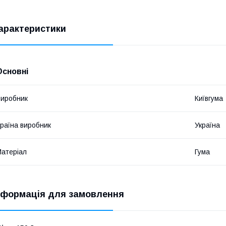
арактеристики
Основні
иробник
Київгума
раїна виробник
Україна
атеріал
Гума
нформація для замовлення