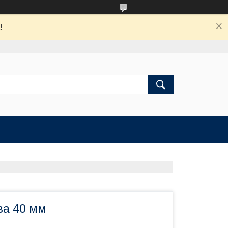
!
ва 40 мм