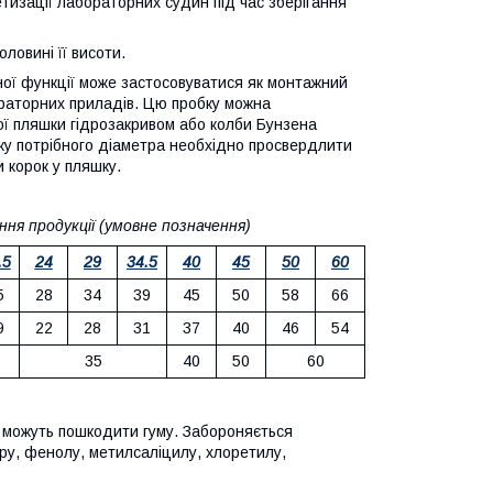
тизації лабораторних судин під час зберігання
ловині її висоти.
ної функції може застосовуватися як монтажний
раторних приладів. Цю пробку можна
ї пляшки гідрозакривом або колби Бунзена
ку потрібного діаметра необхідно просвердлити
и корок у пляшку.
ня продукції (умовне позначення)
.5
24
29
34.5
40
45
50
60
5
28
34
39
45
50
58
66
9
22
28
31
37
40
46
54
35
40
50
60
і можуть пошкодити гуму. Забороняється
ру, фенолу, метилсаліцилу, хлоретилу,