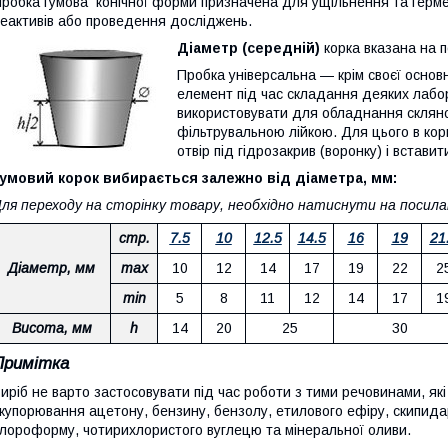
робка гумова конічної форми призначена для ущільнення та герме
еактивів або проведення досліджень.
Діаметр (середній)
корка вказана на по
Пробка універсальна — крім своєї основ
елемент під час складання деяких лабо
використовувати для обладнання скляно
фільтрувальною лійкою. Для цього в кор
отвір під гідрозакрив (воронку) і вставит
умовий корок вибирається залежно від діаметра, мм:
ля переходу на сторінку товару, необхідно натиснути на посилан
стр.
7.5
10
12.5
14.5
16
19
21
Діаметр, мм
max
10
12
14
17
19
22
2
min
5
8
11
12
14
17
1
Висота, мм
h
14
20
25
30
Примітка
иріб не варто застосовувати під час роботи з тими речовинами, як
купорювання ацетону, бензину, бензолу, етилового ефіру, скипида
лороформу, чотирихлористого вуглецю та мінеральної оливи.