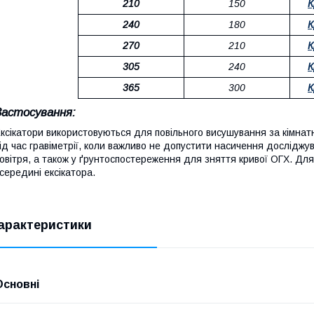
210
150
К
240
180
К
270
210
К
305
240
К
365
300
К
Застосування:
ксікатори використовуються для повільного висушування за кімнатно
ід час гравіметрії, коли важливо не допустити насичення досліджу
овітря, а також у ґрунтоспостереження для зняття кривої ОГХ. Дл
середині ексікатора.
арактеристики
Основні