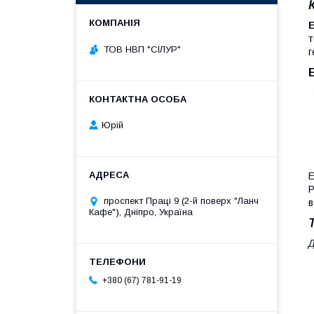
Е
т
ТОВ НВП "СІЛУР"
г
Юрій
Е
Р
проспект Праці 9 (2-й поверх "Ланч
в
Кафе"), Дніпро, Україна
Д
+380 (67) 781-91-19