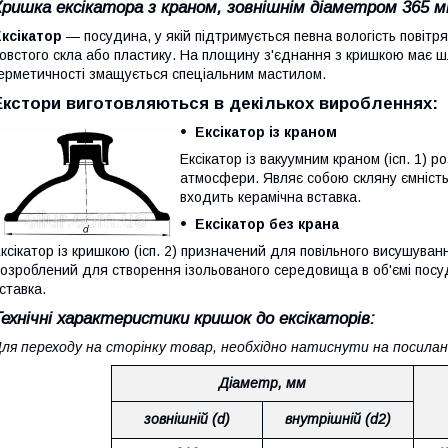
Кришка ексікатора з краном, зовнішнім діаметром 365 м
ксікатор
— посудина, у якій підтримується певна вологість повітря
овстого скла або пластику. На площину з'єднання з кришкою має 
ерметичності змащується спеціальним мастилом.
Екстори виготовляються в декількох виробленнях:
Ексікатор із краном
Ексікатор із вакуумним краном (ісп. 1)
атмосфери. Являє собою скляну ємність 
входить керамічна вставка.
Ексікатор без крана
ксікатор із кришкою (ісп. 2) призначений для повільного висушуванн
озроблений для створення ізольованого середовища в об'ємі посуд
ставка.
Технічні характеристики кришок до ексікаторів:
ля переходу на сторінку товар, необхідно натиснути на посилан
Діаметр, мм
зовнішній (d)
внутрішній (d2)