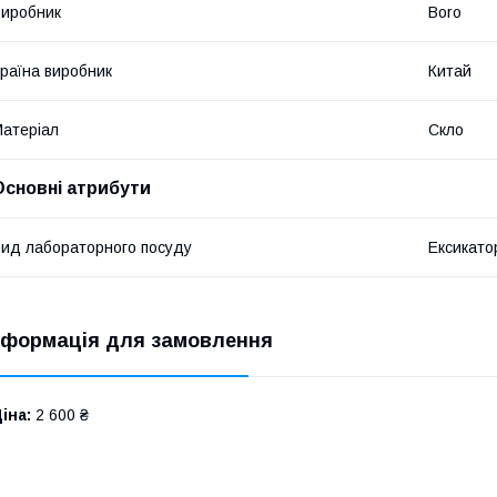
иробник
Boro
раїна виробник
Китай
атеріал
Скло
Основні атрибути
ид лабораторного посуду
Ексикато
нформація для замовлення
іна:
2 600 ₴