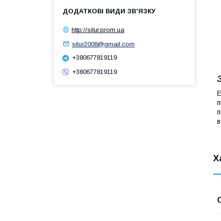
http://silur.prom.ua
silur2008@gmail.com
+380677819119
+380677819119
Е
п
п
в
Х