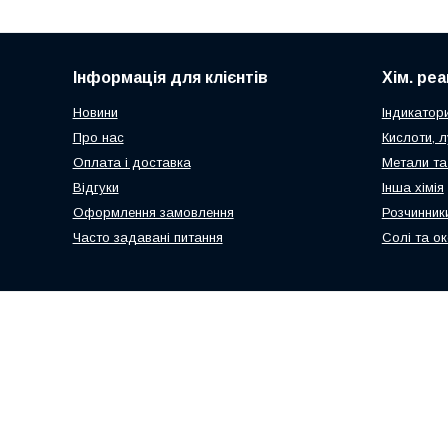
Інформація для клієнтів
Хім. ре
Новини
Індикатор
Про нас
Кислоти, л
Оплата і доставка
Метали та
Відгуки
Інша хімія
Оформлення замовлення
Розчинник
Часто задавані питання
Солі та о