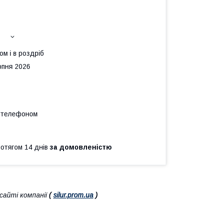
ом і в роздріб
рпня 2026
а телефоном
ротягом 14 днів
за домовленістю
айті компанії
(
silur.prom.ua
)