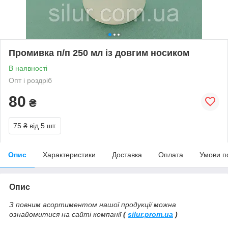
Промивка п/п 250 мл із довгим носиком
В наявності
Опт і роздріб
80
₴
75 ₴
від 5 шт.
Опис
Характеристики
Доставка
Оплата
Умови п
Опис
З повним асортиментом нашої продукції можна
ознайомитися на сайті компанії
(
silur.prom.ua
)