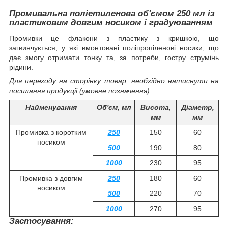
Промивальна поліетиленова об'ємом 250 мл із
пластиковим довгим носиком і градуюванням
Промивки це флакони з пластику з кришкою, що
загвинчується, у які вмонтовані поліпропіленові носики, що
дає змогу отримати тонку та, за потреби, гостру струмінь
рідини.
Для переходу на сторінку товар, необхідно натиснути на
посилання продукції (умовне позначення)
Найменування
Об'єм, мл
Висота,
Діаметр,
мм
мм
Промивка з коротким
250
150
60
носиком
500
190
80
1000
230
95
Промивка з довгим
250
180
60
носиком
500
220
70
1000
270
95
Застосування: