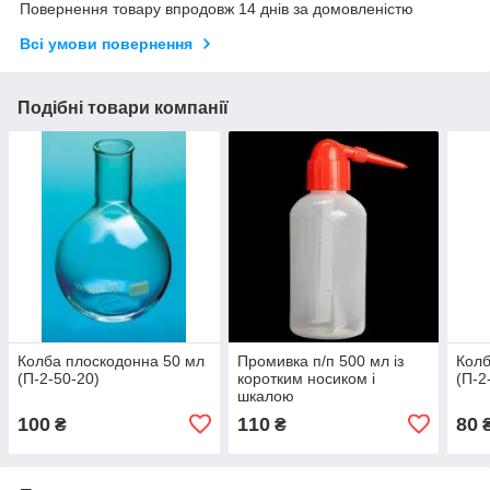
Повернення товару впродовж 14 днів за домовленістю
Всі умови повернення
Подібні товари компанії
Колба плоскодонна 50 мл
Промивка п/п 500 мл із
Колб
(П-2-50-20)
коротким носиком і
(П-2
шкалою
100
110
80
₴
₴