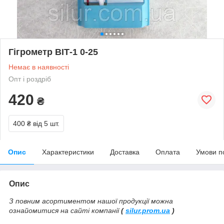
Гігрометр ВІТ-1 0-25
Немає в наявності
Опт і роздріб
420
₴
400 ₴
від 5 шт.
Опис
Характеристики
Доставка
Оплата
Умови п
Опис
З повним асортиментом нашої продукції можна
ознайомитися на сайті компанії
(
silur.prom.ua
)