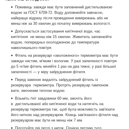
Поживець завжди має бути заповнений дистильованою
водою за ГОСТ 6709-72. Воду доповнюйте завчасно,
найкраще відразу після проведення вимірювань або не
менш ніж за 30 хвилин до початку вимірювань вологості.
Допускається застосування кип'яченої води, час
кип'ятіння не менш ніж 15 хвилин. Живитель заповнюйте
водою, попередньо охолодженою до температури
навколишнього повітря.
Фітиль на резервуарі «зволоженого» термометра має бути
завжди чистим, м'яким і вологим. У разі запиленості повітря
до 5 чг/ме фітиль міняйте 1 раз на два тижні, у разі більшої
запиленості — у міру забруднення фітиля.
Перед заміною видаліть забруднений фітиль із
резервуара термометра. Протріть резервуар тампоном
вати, змоченим теплою водою.
Візьміть ґніт завдовжки 60 мм, змочіть його
в дистильованої або кип'яченої води та натягніть на
резервуар термометра так, щоб була можливість зав'язати
його ниткою над резервуаром. Кінець зав'язаного фітиля над
резервуаром має бути не менш ніж 7 мм.
Підготуйте дві петлі з ниток. Однією петлею туго