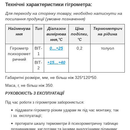
Технічні характеристики гігрометра:
Для переходу на сторінку товару, необхідно натиснути на
посилання продукції (умовне позначення)
Найменува
Тип
Діапазон
Ціна
Термометрич
ння
вимірюва
поділки,
на рідина
ння,
°С
°С
Гігрометр
ВІТ-
0…+25
0,2
толуол
психоромет
1
ричний
ВІТ-
+15…+40
2
Габаритні розміри, мм, не більш ніж 325*120*50.
Маса, г, не більш ніж 350.
РУКОВОКІСТЬ З ЕКСПЛУАТАЦІЇ
Під час роботи з гігрометром забороняється:
піддавати гігрометр різким ударам як під час монтажу, так
і за експлуатації;
протирати шкалу термометри й психорометричну таблицю
розчинниками, кислотами та іншими аналогічними рідинами;