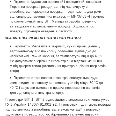
Г
ігрометр піддається первинній і періодичній поверкам.
Первинна поверка проводиться під час випуску з
виробництва, періодична поверка — один раз на два роки
відповідно до, методичних вказівок — МІ-737-83 «Гігрометр
психометричний типу ВІТ. Методи та засоби поверки»,
затверджені у встановленому порядку. Відомості про
ловерку гігрометра наведені в паспорті.
ПРАВИЛА ЗБЕРІГАННЯ І ТРАНСПОРТУВАННЯ
Гігрометри зберігайте в закритих, сухих приміщеннях у
вертикальному або похилому положенні відповідно до
написом «ВЕРХ» на коробці, за температури від 0 до 40 °C.
Не допускайте зберігання гігрометрів на відстані менш ніж 1
м від джерел тепла (отопильних пристроїв, різних нагрівачів
тощо).
Гігрометри в транспортній тарі транспортуються будь-
яким видом транспорту за температури від мінус 50 °C до
40 °C і за умови виконання правил перевезення вантажів
для відповідного типу транспорту.
Гігрометри ВІТ-1, ВІТ-2 відповідають вимогам технічних умов
ТУ 3 України 14307481.001-92. Гігрометри підлягають поверці
під час випуску з виробництва, в експлуатації гігрометри
підлягають поверці або калібруванню залежно від зони