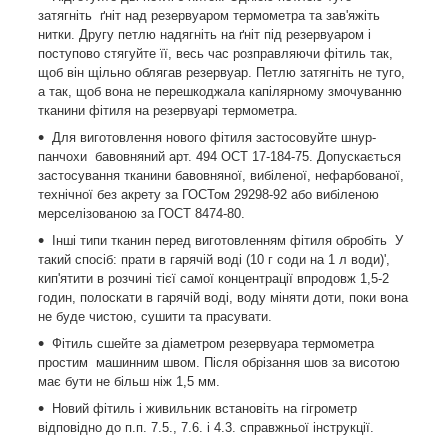
затягніть ґніт над резервуаром термометра та зав'яжіть
нитки. Другу петлю надягніть на ґніт під резервуаром і
поступово стягуйте її, весь час розправляючи фітиль так,
щоб він щільно облягав резервуар. Петлю затягніть не туго,
а так, щоб вона не перешкоджала капілярному змочуванню
тканини фітиля на резервуарі термометра.
Для виготовлення нового фітиля застосовуйте шнур-
панчохи бавовняний арт. 494 ОСТ 17-184-75. Допускається
застосування тканини бавовняної, вибіленої, нефарбованої,
технічної без акрету за ГОСТом 29298-92 або вибіленою
мерселізованою за ГОСТ 8474-80.
Інші типи тканин перед виготовленням фітиля обробіть У
такий спосіб: прати в гарячій воді (10 г соди на 1 л води)',
кип'ятити в розчині тієї самої концентрації впродовж 1,5-2
годин, полоскати в гарячій воді, воду міняти доти, поки вона
не буде чистою, сушити та прасувати.
Фітиль сшейте за діаметром резервуара термометра
простим машинним швом. Після обрізання шов за висотою
має бути не більш ніж 1,5 мм.
Новий фітиль і живильник встановіть на гігрометр
відповідно до п.п. 7.5., 7.6. і 4.3. справжньої інструкції.