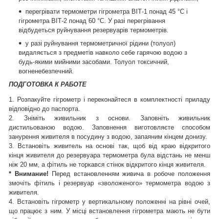
перегрівати термометри гігрометра ВІТ-1 понад 45 °C і
гігрометра ВІТ-2 понад 60 °C. У разі перегрівання
відбудеться руйнування резервуарів термометрів.
у разі руйнування термометричної рідини (толуол)
видаляється з предметів навколо себе гарячою водою з
будь-якими мийними засобами. Толуол токсичний,
вогненебезпечний.
ПОДГОТОВКА К РАБОТЕ
1. Розпакуйте гігрометр і переконайтеся в комплектності приладу
відповідно до паспорта.
2. Зніміть живильник з основи. Заповніть живильник
дистильованою водою. Заповнення виготовляєте способом
занурення живителя в посудину з водою, запаяним кінцем донизу.
3. Встановіть живитель на основі так, щоб від краю відкритого
кінця живителя до резервуара термометра була відстань не менш
ніж 20 мм, а фітиль не торкався стінок відкритого кінця живителя.
* Внимание!
Перед встановленням живича в робоче положення
змочіть фітиль і резервуар «зволоженого» термометра водою з
живителя.
4. Встановіть гігрометр у вертикальному положенні на рівні очей,
що працює з ним. У місці встановлення гігрометра мають не бути