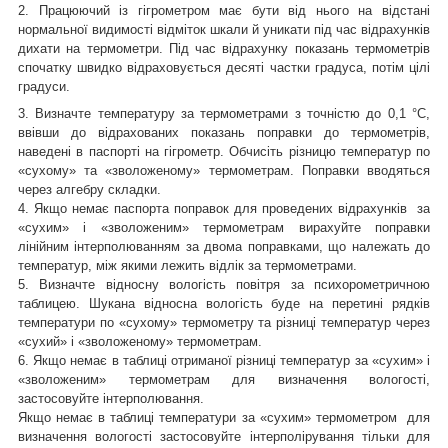
2. Працюючий із гігрометром має бути від нього на відстані
нормальної видимості відміток шкали й уникати під час відрахунків
дихати на термометри. Під час відрахунку показань термометрів
спочатку швидко відраховується десяті частки градуса, потім цілі
градуси.
3. Визначте температуру за термометрами з точністю до 0,1 °C,
ввівши до відрахованих показань поправки до термометрів,
наведені в паспорті на гігрометр. Обчисіть різницю температур по
«сухому» та «зволоженому» термометрам. Поправки вводяться
через алгебру складки.
4. Якщо немає паспорта поправок для проведених відрахунків за
«сухим» і «зволоженим» термометрам вирахуйте поправки
лінійним інтерполюванням за двома поправками, що належать до
температур, між якими лежить відлік за термометрами.
5. Визначте відносну вологість повітря за психорометричною
таблицею. Шукана відносна вологість буде на перетині рядків
температури по «сухому» термометру та різниці температур через
«сухий» і «зволоженому» термометрам.
6. Якщо немає в таблиці отриманої різниці температур за «сухим» і
«зволоженим» термометрам для визначення вологості,
застосовуйте інтерполювання.
Якщо немає в таблиці температури за «сухим» термометром для
визначення вологості застосовуйте інтерполірування тільки для