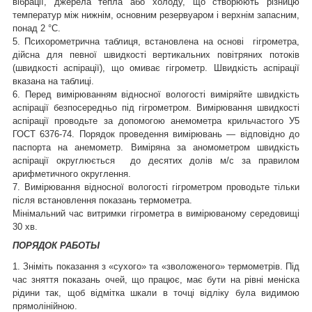
вібрації, джерела тепла або холоду, що створюють різницю
температур між нижнім, основним резервуаром і верхнім запасним,
понад 2 °C.
5. Психорометрична таблиця, встановлена на основі гігрометра,
дійсна для певної швидкості вертикальних повітряних потоків
(швидкості аспірації), що омиває гігрометр. Швидкість аспірації
вказана на таблиці.
6. Перед вимірюванням відносної вологості виміряйте швидкість
аспірації безпосередньо під гігрометром. Вимірювання швидкості
аспірації проводьте за допомогою анемометра крильчастого У5
ГОСТ 6376-74. Порядок проведення вимірювань — відповідно до
паспорта на анемометр. Виміряна за аномометром швидкість
аспірації округлюється до десятих долів м/с за правилом
арифметичного округлення.
7. Вимірювання відносної вологості гігрометром проводьте тільки
після встановлення показань термометра.
Мінімальний час витримки гігрометра в вимірюваному середовищі
30 хв.
ПОРЯДОК РАБОТЫ
1. Зніміть показання з «сухого» та «зволоженого» термометрів. Під
час зняття показань очей, що працює, має бути на рівні меніска
рідини так, щоб відмітка шкали в точці відліку була видимою
прямолінійною.