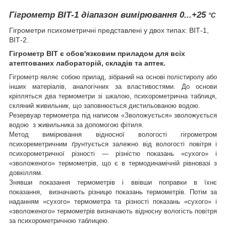
Гігрометр ВІТ-1 діапазон вимірювання 0...+25
°С
Гігрометри психометричні представлені у двох типах: ВІТ-1,
ВІТ-2.
Гігрометр ВІТ є обов'язковим приладом для всіх
атептованих лабораторій, складів та аптек.
Гігрометр являє собою прилад, зібраний на основі полістиролу або
інших матеріалів, аналогічних за властивостями. До основи
кріпляться два термометри зі шкалою, психорометрична таблиця,
скляний живильник, що заповнюється дистильованою водою.
Резервуар термометра під написом «Зволожується» зволожується
водою з живильника за допомогою фітиля.
Метод вимірювання відносної вологості гігрометром
психореметричним ґрунтується залежно від вологості повітря і
психорометричної різності — різністю показань «сухого» і
«зволоженого» термометрів, що є в термодинамічній рівновазі з
довкіллям.
Знявши показання термометрів і ввівши поправки в їхнє
показання, визначають різницю показань термометрів. Потім за
наданням «сухого» термометра та різності показань «сухого» і
«зволоженого» термометрів визначають відносну вологість повітря
за психорометричною таблицею.