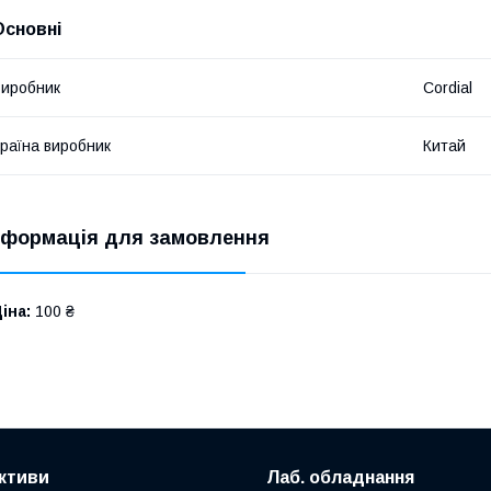
Основні
иробник
Cordial
раїна виробник
Китай
нформація для замовлення
іна:
100 ₴
активи
Лаб. обладнання