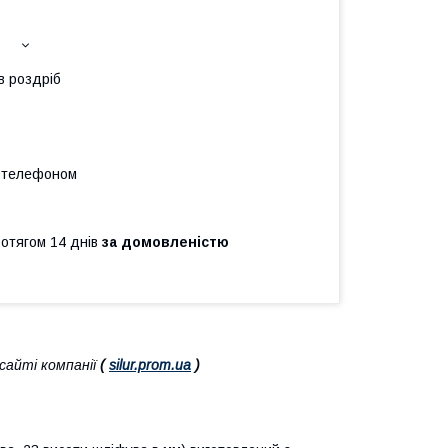
в роздріб
а телефоном
ротягом 14 днів
за домовленістю
айті компанії
(
silur.prom.ua
)