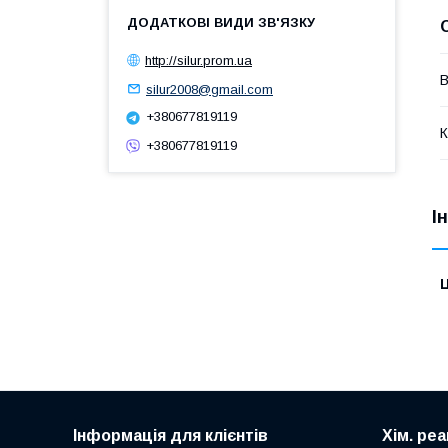
http://silur.prom.ua
В
silur2008@gmail.com
+380677819119
К
+380677819119
І
Ц
Інформація для клієнтів
Хім. ре