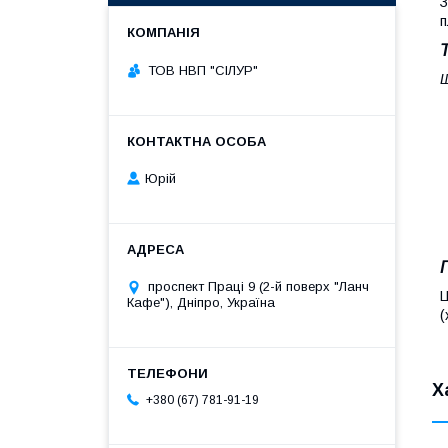
З
п
ТОВ НВП "СІЛУР"
Щ
Юрій
проспект Праці 9 (2-й поверх "Ланч
Ц
Кафе"), Дніпро, Україна
(
Х
+380 (67) 781-91-19