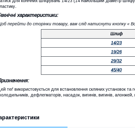
атиск для конічних шліфувань 14/23 (14 найбільший діаметр шліфу
ластику.
Технічні характеристики:
об перейти до сторінки товару, вам слід натиснути кнопку « 
Шлиф
14/23
19/26
29/32
45/40
Призначення:
ей теґ використовується для встановлення скляних установок та г
холодильників, дефлегматорів, насадок, вигинів, вигинів, алонжей,
арактеристики