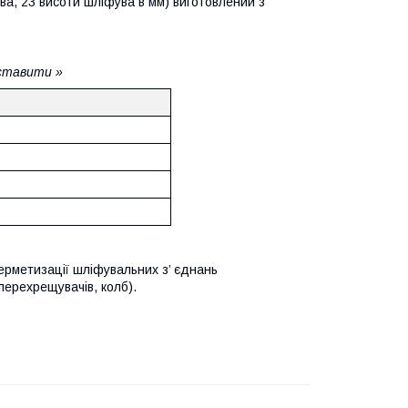
ва, 23 висоти шліфува в мм) виготовлений з
Вставити »
ерметизації шліфувальних з’ єднань
 перехрещувачів, колб).