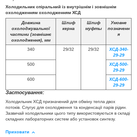
Холодильник спіральний із внутрішнім і зовнішнім
охолодженням охолодженням ХСД
Довжина
Шлиф
Шлиф
Умовне
охолоджувальної
керна
муфты
позначенн
частини (зовнішнє
я
охолодження), мм
340
29/32
29/32
ХСД-340-
29-29
500
ХСД-500-
29-29
600
ХСД-600-
29-29
Застосування:
Холодильник ХСД призначений для обміну тепла двох
потоків. Слугує для охолодження та конденсації парів рідин.
Зазвичай холодильники цього типу використовуються в складі
складних лабораторних систем або установок синтезу.
Приховати