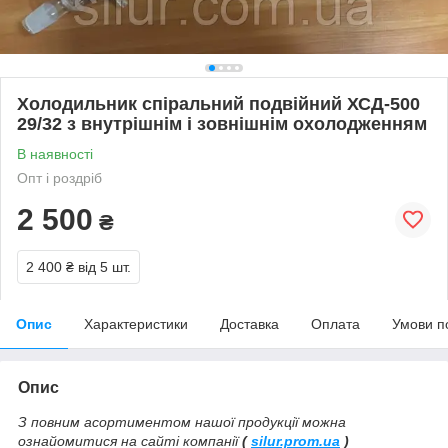
Холодильник спіральний подвійний ХСД-500
29/32 з внутрішнім і зовнішнім охолодженням
В наявності
Опт і роздріб
2 500
₴
2 400 ₴
від 5 шт.
Опис
Характеристики
Доставка
Оплата
Умови п
Опис
З повним асортиментом нашої продукції можна
ознайомитися на сайті компанії
(
silur.prom.ua
)