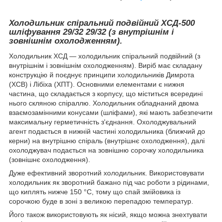
Холодильник спіральний подвійний ХСД
-500
шліфування 29/32 29/32 (з внутрішнім і
зовнішнім охолодженням).
Холодильник ХСД — холодильник спіральний подвійний (з
внутрішнім і зовнішнім охолодженням). Виріб має складану
конструкцію й поєднує принципи холодильників Димрота
(ХСВ) і Лібіха (ХПТ). Основними елементами є нижня
частина, що складається з корпусу, що міститься всередині
нього скляною спіраллю. Холодильник обладнаний двома
взаємозамінними конусами (шліфами), які мають забезпечити
максимальну герметичність з'єднання. Охолоджувальний
агент подається в нижній частині холодильника (ближчий до
керни) на внутрішню спіраль (внутрішнє охолодження), далі
охолоджувач подається на зовнішню сорочку холодильника
(зовнішнє охолодження).
Дуже ефективний зворотний холодильник. Використовувати
холодильник як зворотний бажано під час роботи з рідинами,
що киплять нижче 150 °C, тому що спай змійовика із
сорочкою буде в зоні з великою перепадою температур.
Його також використовують як нісий, якщо можна знехтувати