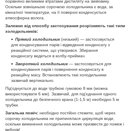
порівняно великими втратами дистиляту на змійовику.
Оскільки зовнішньою сорочкою холодильника є вода, за
кімнатної температури, на її поверхні конденсується
атмосферна волога.
Залежно від способу застосування розрізняють такі типи
холодильників:
Прямий холодильник
(низький) — застосовується
для конденсування парів і відведення конденсату з
реакційної системи, що утворився. Збирання
конденсату ведеться в колбу-приймач.
Зворотний холодильник
― застосовується для
конденсування парів і повернення конденсату в
реакційну масу. Встановлюють такі холодильники
зазвичай вертикально.
Під'єднується до води трубкою гумовою 8 мм (можна
використовувати 6 мм). Зазвичай, для під'єднання одного
холодильника до безпечного крана (1-1,5 м) необхідно 5 м
трубки.
Загальна поміч:
необхідно постійно стежити, щоб через
сорочку холодильника не припинялася циркуляція води,
оскільки вимкнення холодильника може призвести до пожеж і
вибухів!