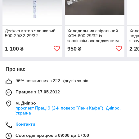
Дефлегматор ялинковий
Холодильник спіральний
Холо
500-29/32-29/32
ХСН-600 29/32 із
подв
зовнішнім охолодженням
з вн
охо
1 100
950
2 2
₴
₴
Про нас
96% позитивних з 222 відгуків за рік
Працює з 17.05.2012
м. Дніпро
проспект Праці 9 (2-й поверх "Ланч Кафе"), Дніпро,
Україна
Контакти
Сьогодні працює з 09:00 до 17:00