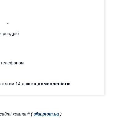
в роздріб
а телефоном
ротягом 14 днів
за домовленістю
айті компанії
(
silur.prom.ua
)