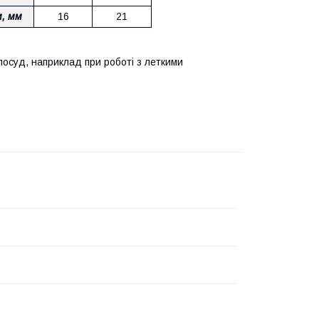
м, мм
16
21
посуд, наприклад при роботі з леткими