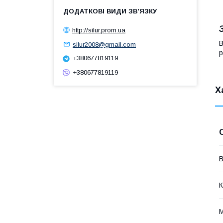
http://silur.prom.ua
В
silur2008@gmail.com
р
+380677819119
+380677819119
Х
В
К
М