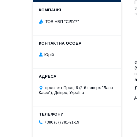
П
з
з
ТОВ НВП "СІЛУР"
Юрій
е
(
в
а
проспект Праці 9 (2-й поверх "Ланч
Кафе"), Дніпро, Україна
Д
+380 (67) 781-91-19