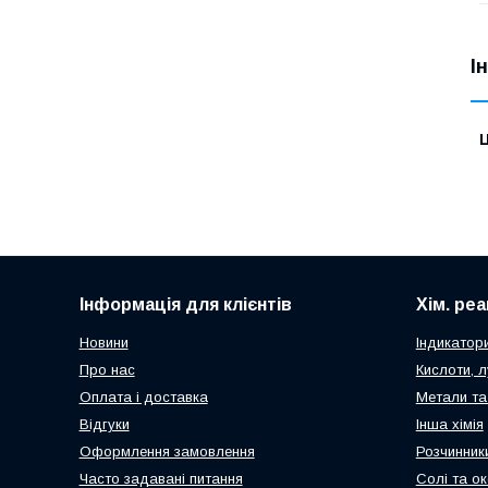
І
Ц
Інформація для клієнтів
Хім. ре
Новини
Індикатор
Про нас
Кислоти, л
Оплата і доставка
Метали та
Відгуки
Інша хімія
Оформлення замовлення
Розчинник
Часто задавані питання
Солі та о