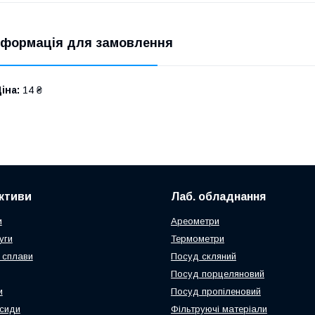
нформація для замовлення
іна:
14 ₴
активи
Лаб. обладнання
и
Ареометри
уги
Термометри
 сплави
Посуд скляний
Посуд порцеляновий
и
Посуд пропіленовий
ксиди
Фільтруючі матеріали