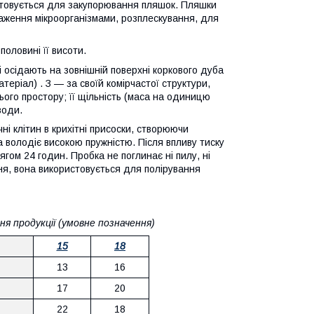
стовується для закупорювання пляшок. Пляшки
раження мікроорганізмами, розплескування, для
половині її висоти.
і осідають на зовнішній поверхні коркового дуба
еріал) . З — за своїй комірчастої структури,
ого простору; її щільність (маса на одиницю
води.
і клітин в крихітні присоски, створюючи
а володіє високою пружністю. Після впливу тиску
ягом 24 годин. Пробка не поглинає ні пилу, ні
ання, вона використовується для полірування
я продукції (умовне позначення)
15
18
13
16
17
20
22
18