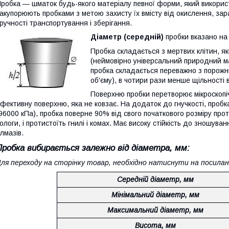
робка ― шматок будь-якого матеріалу певної форми, який викори
акупорюють пробками з метою захисту їх вмісту від окислення, за
ручності транспортування і зберігання.
Діаметр (середній)
пробки вказано на 
Пробка складається з мертвих клітин, як
(неймовірно універсальний природний мат
пробка складається переважно з порожнь
об'єму), в чотири рази менше щільності 
Поверхню пробки перетворює мікроскопічн
фективну поверхню, яка не ковзає. На додаток до гнучкості, пробк
96000 кПа), пробка поверне 90% від свого початкового розміру прот
ологи, і протистоїть гнилі і комах. Має високу стійкість до зношув
лмазів.
Пробка вибирається залежно від діаметра, мм:
ля переходу на сторінку товар, необхідно натиснути на посиланн
Середній діаметр, мм
Мінімальний діаметр, мм
Максимальний діаметр, мм
Висота, мм